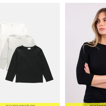
הכניסו מייל
הרשמה
12-18M
אני רוצה לקבל מטרמינל איקס מידע ופרסום על הטבות,
עדכונים וקולקציות חדשות באמצעי התקשרות
18-24M
והטכנולוגיה השונים כגון: דוא"ל/ סמס/ וואטסאפ ועוד.
2Y
ידוע לי כי באפשרותי לבטל את ההסכמה בכל עת באיזור
3Y
האישי או בפנייה לsupport@terminalx.com. למידע
נוסף על אופן השימוש במידע האישי ראו את
מדיניות
4Y
הפרטיות.
5Y
6Y
7Y
8Y
9Y
10Y
ס סמל בי״ס
ניתן להדפיס סמל בי״ס
11-12Y