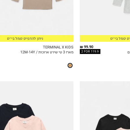
6Y
7Y
8Y
9Y
10Y
ס סמל בי״ס
ניתן להדפיס סמל בי״ס
11-12Y
13-14Y
99.90 ₪
TERMINAL X KIDS
2 FOR 119.9
מארז 3 טי שירט ארוכות / 12M-14Y
ICKVIEW
MY LIST
QUICKVIEW
4Y