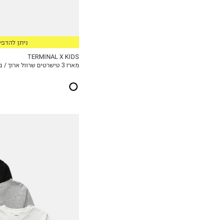
13-14Y
15-16
17-18
ניתן להדפי
TERMINAL X KIDS
מארז 3 טישרטים שרוול ארוך / בנים
MY LIST
4Y
5Y
6Y