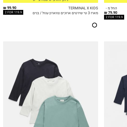
99.90 ₪
החל מ -
TERMINAL X KIDS
79.90 ₪
2 FOR 119.9
מארז 3 טי שירטים ארוכים צווארון עגול / בנים
QUICKVIEW
MY LIST
QU
2 FOR 119.9
12-18M
18-24M
2Y
3Y
4Y
5Y