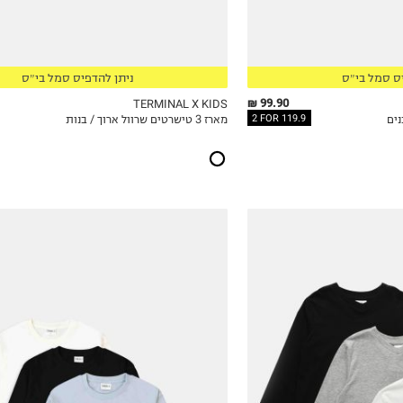
15-16
17-18
ס סמל בי״ס
ניתן להדפיס סמל בי״ס
99.90 ₪
TERMINAL X KIDS
2 FOR 119.9
מארז 3 טישרטים שרוול ארוך / בנות
ICKVIEW
MY LIST
QUICKVIEW
4Y
5Y
6Y