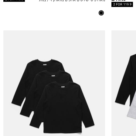
QUICKVIEW
MY LIST
QU
2 FOR 119.9
4Y
5Y
6Y
7Y
8Y
9Y
10Y
11-12Y