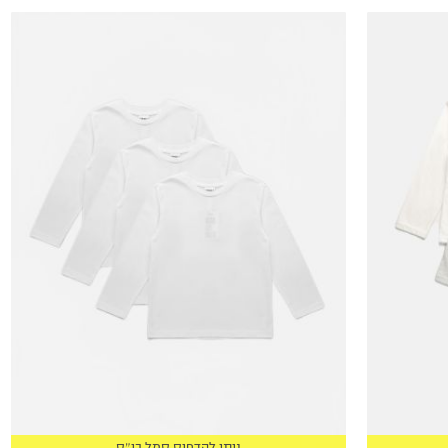
4Y
5Y
6Y
7Y
8Y
9Y
10Y
11-12Y
13-14Y
15-16
17-18
ניתן להדפיס סמל בי״ס