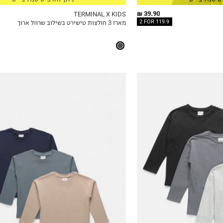
13-14Y
39.90 ₪
TERMINAL X KIDS
2 FOR 119.9
מארז 3 חולצות טישירט בשילוב שרוול ארוך
ICKVIEW
MY LIST
QUICKVIEW
12-18M
18-24M
2Y
3Y
4Y
5Y