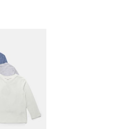
4Y
5Y
6Y
7Y
8Y
9Y
10Y
11-12Y