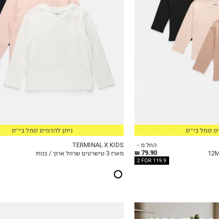
5Y
6Y
7Y
8Y
9Y
10Y
11-12Y
13-14Y
15-16
17-18
ס סמל בי״ס
ניתן להדפיס סמל בי״ס
החל מ -
TERMINAL X KIDS
79.90 ₪
מארז 3 טישרטים שרוול ארוך / בנות
ICKVIEW
MY LIST
QUICKVIEW
2 FOR 119.9