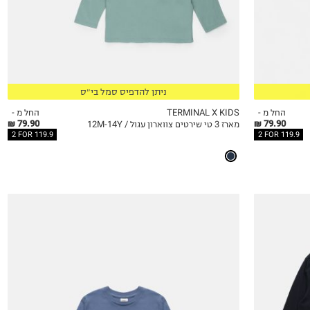
6Y
7Y
8Y
9Y
10Y
ניתן להדפיס סמל בי״ס
11-12Y
13-14Y
החל מ -
TERMINAL X KIDS
החל מ -
79.90 ₪
79.90 ₪
מארז 3 טי שירטים צווארון עגול / 12M-14Y
QUICKVIEW
MY LIST
QU
2 FOR 119.9
2 FOR 119.9
4Y