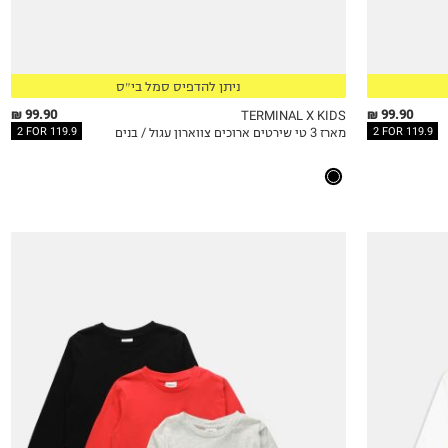
13-14Y
15-16
17-18
ניתן להדפיס סמל בי״ס
99.90 ₪
99.90 ₪
TERMINAL X KIDS
2 FOR 119.9
2 FOR 119.9
מארז 3 טי שירטים ארוכים צווארון עגול / בנים
QUICKVIEW
MY LIST
QU
4Y
5Y
6Y