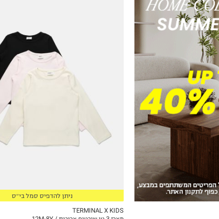
12-18M
18-24M
2Y
3Y
4Y
5Y
6Y
7Y
8Y
ניתן להדפיס סמל בי״ס
TERMINAL X KIDS
מארז 3 טי שירטים ארוכות / 12M-8Y