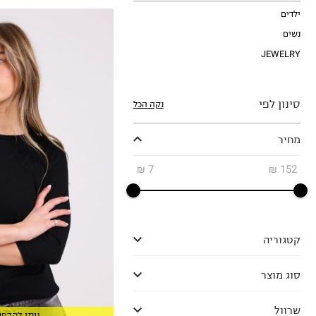
ילדים
נשים
JEWELRY
סינון לפי
נקה הכל
XS
מחיר
S
M
₪
7
₪
152
L
XL
2XL
קטגוריה
סוג מוצר
שרוול
ניתן להדפי