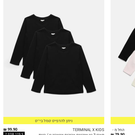
4Y
5Y
6Y
7Y
8Y
9Y
10Y
11-12Y
13-14Y
15-16
17-18
ניתן להדפיס סמל בי״ס
99.90 ₪
החל מ -
TERMINAL X KIDS
79.90 ₪
2 FOR 119.9
מארז 3 טי שירטים ארוכים צווארון וי / בנות