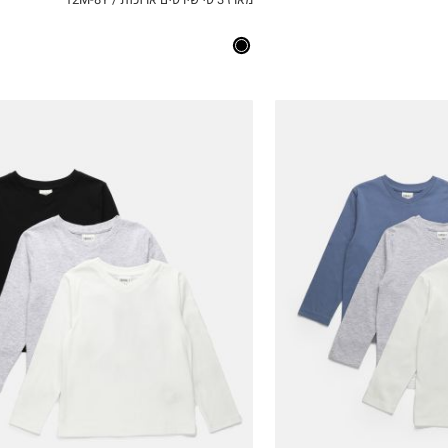
ICKVIEW
MY LIST
4Y
5Y
6Y
7Y
8Y
9Y
10Y
11-12Y