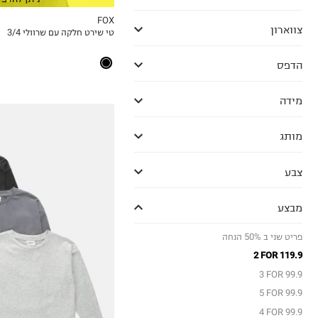
FOX
צווארון
טי שירט חלקה עם שרוולי 3/4
MY LIST
הדפס
מידה
מותג
צבע
מבצע
12-18M
18-24M
פריט שני ב 50% הנחה
2Y
2 FOR 119.9
3Y
3 FOR 99.9
4Y
5 FOR 99.9
5Y
4 FOR 99.9