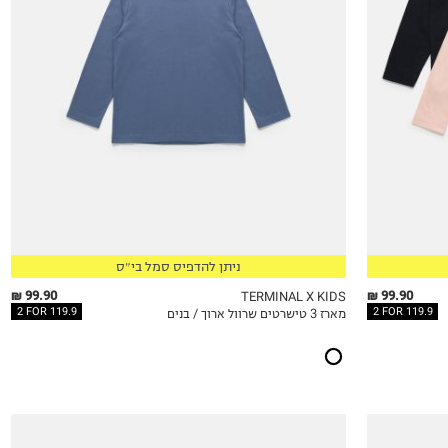
5Y
6Y
7Y
8Y
9Y
10Y
11-12Y
13-14Y
15-16
17-18
ניתן להדפיס סמל בי״ס
99.90 ₪
99.90 ₪
TERMINAL X KIDS
2 FOR 119.9
2 FOR 119.9
מארז 3 טישרטים שרוול ארוך / בנים
QUICKVIEW
MY LIST
QU