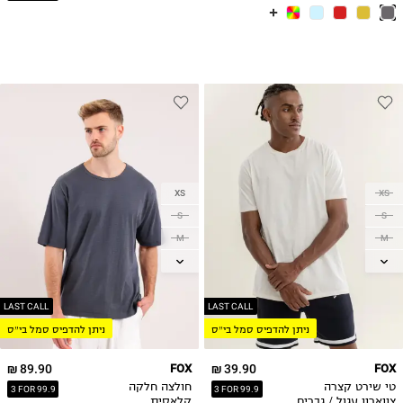
XS
XS
S
S
M
M
L
L
XL
XL
2XL
2XL
LAST CALL
LAST CALL
ניתן להדפיס סמל בי״ס
ניתן להדפיס סמל בי״ס
3XL
3XL
89.90 ₪
FOX
39.90 ₪
FOX
טי שירט קצרה
חולצה חלקה
3 FOR 99.9
3 FOR 99.9
צווארון עגול / גברים
קלאסית