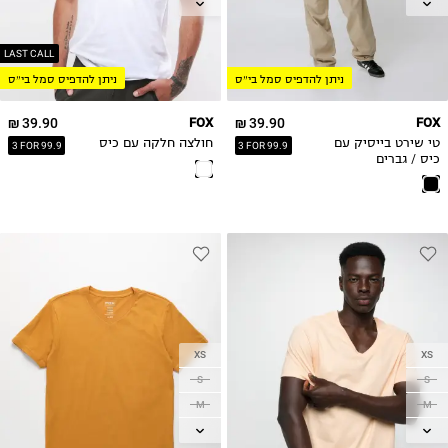
L
L
XL
XL
2XL
2XL
LAST CALL
ניתן להדפיס סמל בי״ס
ניתן להדפיס סמל בי״ס
3XL
3XL
39.90 ₪
FOX
39.90 ₪
FOX
טי שירט בייסיק עם
חולצה חלקה עם כיס
3 FOR 99.9
3 FOR 99.9
כיס / גברים
XS
XS
S
S
M
M
L
L