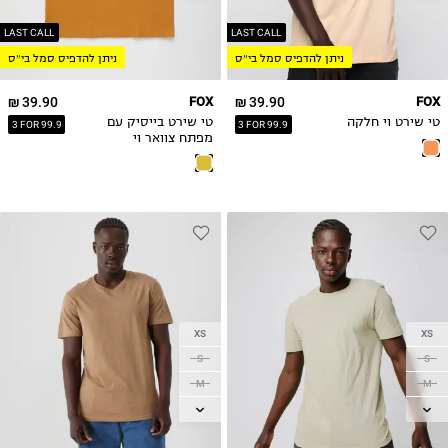
XL
XL
2XL
2XL
LAST CALL
LAST CALL
ניתן להדפיס סמל בי״ס
ניתן להדפיס סמל בי״ס
3XL
3XL
39.90 ₪
FOX
39.90 ₪
FOX
טי שירט וי חלקה
טי שירט בייסיק עם
3 FOR 99.9
3 FOR 99.9
מפתח צוואר וי
XS
XS
S
S
M
M
L
L
XL
XL