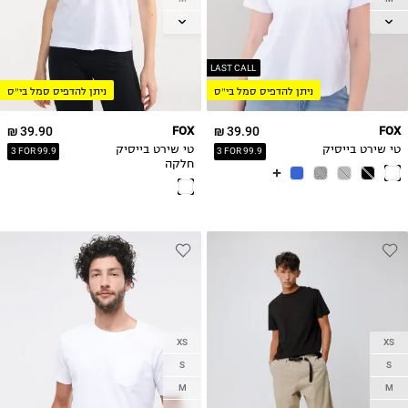
L
L
XL
XL
2XL
2XL
LAST CALL
ניתן להדפיס סמל בי״ס
ניתן להדפיס סמל בי״ס
39.90 ₪
FOX
39.90 ₪
FOX
טי שירט בייסיק
טי שירט בייסיק
3 FOR 99.9
3 FOR 99.9
חלקה
XS
XS
S
S
M
M