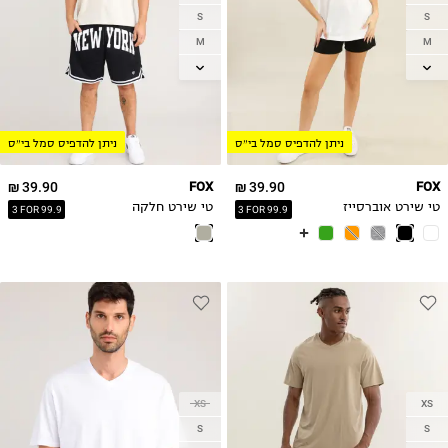
S
S
M
M
L
L
XL
XL
2XL
2XL
ניתן להדפיס סמל בי״ס
ניתן להדפיס סמל בי״ס
3XL
39.90 ₪
FOX
39.90 ₪
FOX
טי שירט אוברסייז
טי שירט חלקה
3 FOR 99.9
3 FOR 99.9
XS
XS
S
S