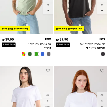
M
M
L
L
XL
XL
2X
2XL
ניתן להדפיס סמל בי״ס
ניתן להדפיס סמל בי״ס
3X
3XL
39.90 ₪
FOX
39.90 ₪
FOX
טי שירט בייסיק עם
טי שירט עם כיס /
3 FOR 99.9
3 FOR 99.9
מפתח צוואר וי
גברים
XS
XS
S
S
M
M