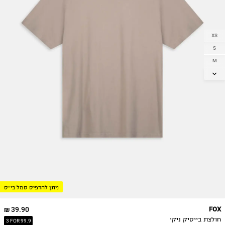
XS
S
M
L
XL
2X
3X
ניתן להדפיס סמל בי״ס
39.90 ₪
FOX
חולצת בייסיק ניקי
3 FOR 99.9