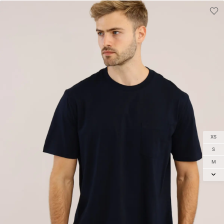
XS
S
M
L
XL
2XL
3XL