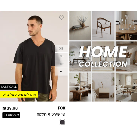
XS
S
M
L
XL
2XL
LAST CALL
ניתן להדפיס סמל בי״ס
3XL
39.90 ₪
FOX
טי שירט וי חלקה
3 FOR 99.9