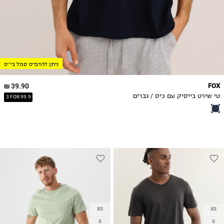
ניתן להדפיס סמל בי״ס
39.90 ₪
FOX
טי שירט בייסיק עם כיס / גברים
3 FOR 99.9
XS
XS
S
S