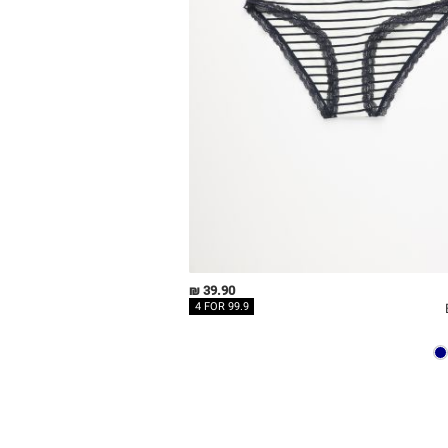
39.90 ₪
4 FOR 99.9
QUICKVIEW
MY LIST