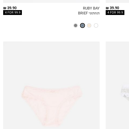
39.90 ₪
39.90 ₪
RUBY BAY
4 FOR 99.9
4 FOR 99.9
תחתוני BRIEF
QUICKVIEW
MY LIST
QU
1
2
0