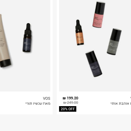
 המוצרים מיוצרים
רות באתר בלבד
לא פראבנים, שמנים
 בלבד. לא ניתן
199.20 ₪
VOS
249.00 ₪
 אוהבת אותי
מארז עכשיו תורי
20% OFF