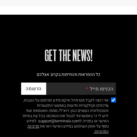
!GET THE NEWS
כל ההמראות והנחיתות בקרוב אצלכם
הרשמה
הכניסו מייל
אני רוצה לקבל מטרמינל איקס מידע ופרסום על הטבות,
עדכונים וקולקציות חדשות באמצעי התקשרות
והטכנולוגיה השונים כגון: דוא"ל/ סמס/ וואטסאפ ועוד.
ידוע לי כי באפשרותי לבטל את ההסכמה בכל עת באיזור
האישי או בפנייה לsupport@terminalx.com. למידע
נוסף על אופן השימוש במידע האישי ראו את
מדיניות
הפרטיות.