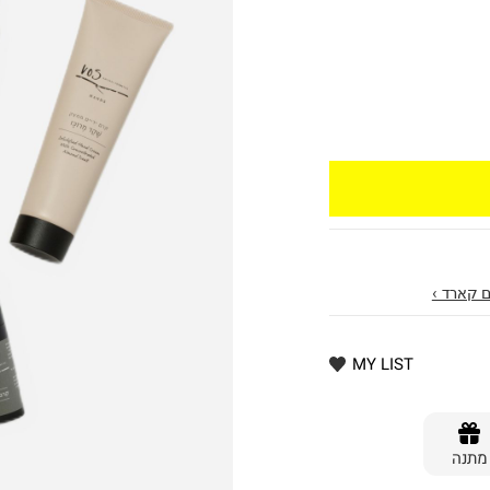
 קארד ›
MY LIST
מתנה