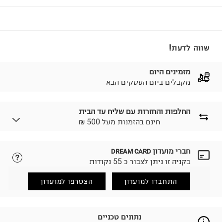
שווה לדעת!
מזמינים היום
מקבלים ביום העסקים הבא
החלפות והחזרות עם שליח עד הבית
₪ חינם בהזמנות מעל 500
חברי מועדון
DREAM CARD
לבחירת בשיטת המשלוח המתאימה לכם,
נא ללחוץ כאן.
בקניה זו ניתן לצבור כ 55 נקודות
הזמנתם והתחרטתם?
החזרות / החלפות בקליק עם שליח עד הבית ב-14.9 ₪
התחברו למועדון
הצטרפו למועדון
(במקום ב-19.9 ₪) לזמן מוגבל! חינם בהזמנות מעל 500 ₪.
לפרטים נא ללחוץ כאן
.
ניתן גם להחזיר את החבילה דרך דואר ישראל ללא תשלום.
נתונים טכניים
למידע נא ללחוץ כאן
.