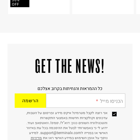
30%
ח.פ. 510963580
OFF
!GET THE NEWS
כל ההמראות והנחיתות בקרוב אצלכם
הכניסו מייל
הרשמה
אני רוצה לקבל מטרמינל איקס מידע ופרסום על הטבות,
עדכונים וקולקציות חדשות באמצעי התקשרות
והטכנולוגיה השונים כגון: דוא"ל/ סמס/ וואטסאפ ועוד.
ידוע לי כי באפשרותי לבטל את ההסכמה בכל עת באיזור
האישי או בפנייה לsupport@terminalx.com. למידע
נוסף על אופן השימוש במידע האישי ראו את
מדיניות