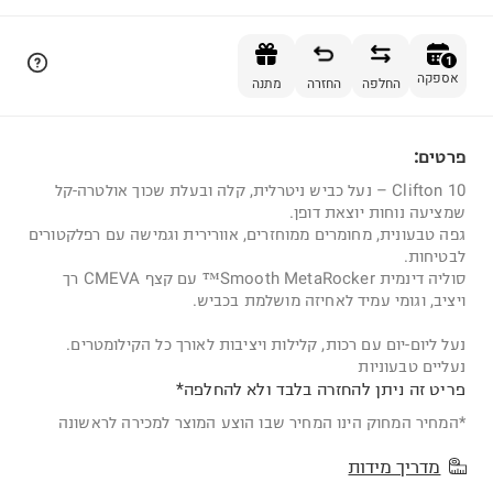
הוספה לסל
1
אספקה
החלפה
החזרה
מתנה
פרטים:
1
Clifton 10 – נעל כביש ניטרלית, קלה ובעלת שכוך אולטרה-קל
שמציעה נוחות יוצאת דופן.
גפה טבעונית, מחומרים ממוחזרים, אוורירית וגמישה עם רפלקטורים
לבטיחות.
סוליה דינמית Smooth MetaRocker™ עם קצף CMEVA רך
ויציב, וגומי עמיד לאחיזה מושלמת בכביש.
נעל ליום-יום עם רכות, קלילות ויציבות לאורך כל הקילומטרים.
נעליים טבעוניות
פריט זה ניתן להחזרה בלבד ולא להחלפה*
*המחיר המחוק הינו המחיר שבו הוצע המוצר למכירה לראשונה
מדריך מידות