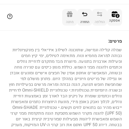
הוספה לסל
2
אספקה
החלפה
החזרה
מתנה
פרטים:
2
שמלה קלילה וגמישה, שתוכננה לשילוב אידיאלי בין פונקציונליות
גבוהה למראה מחמיא ונוח. מתאימה לטיולים, ימי קיץ חמים
ופעילות אורבנית בתנועה. מיוצרת מבד מתקדם לדחיית נוזלים
וכתמים ולהגנה מפני השמש. כוללת מגוון כיסים עם סגירה נוחה
ובטוחה, המאפשרים אחסון אמין של חפצים אישיים ומונעים אובדן
או נפילה של פריטים חיוניים במהלך היום. פתרון מושלם למי
שמחפשת חופש תנועה, הגנה גבוהה ומראה מרשים בפעילויות חוץ
ובשגרה היומיומית.טכנולוגיות:• טכנולוגיית Omni-SHIELD לדחיית
נוזלים וכתמים:שומרת על ניקיון הבד לאורך זמן באמצעות דחיית
נוזלים, לכלוך ואבק באופן מידי, מונעת היווצרות כתמים ומאפשרת
ייבוש מהיר גם בתנאים לחים וקשים.• טכנולוגיית Omni-SHADE
(UPF 50) להגנה מקרני השמש:מספקת הגנה מתקדמת מפני קרני
השמש ומאפשרת ליהנות מפעילות ספורטיבית קיצית באור יום
בבטחה. דירוג UPF 50 חוסם את רוב קרני ה-UV המזיקות, מעניק