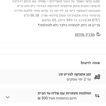
שקט נפשי ושומר על העור.מאפיינים:• שמלה עם רוכסן דו-כיווני
לנשים• חגורת מותן אלסטית להדגשת הגזרה• כיס חזה וכיס
מאובטח לאחסון• כיסי צד לידיים• בד גמיש ונוח• לולאת תלייה
פנימית• גזרה אקטיבית• מגוון מידות• אורך: 88.58 ס”מ
(”34.875)הרכב בד:94% ניילון, 6% אלסטן
פריט זה ניתן להחזרה בלבד ולא להחלפה*
מדריך מידות
שווה לדעת!
זמן אספקה לפריט זה:
עד 2 ימי עסקים
החלפות והחזרות עם שליח עד הבית
₪ חינם בהזמנות מעל 500