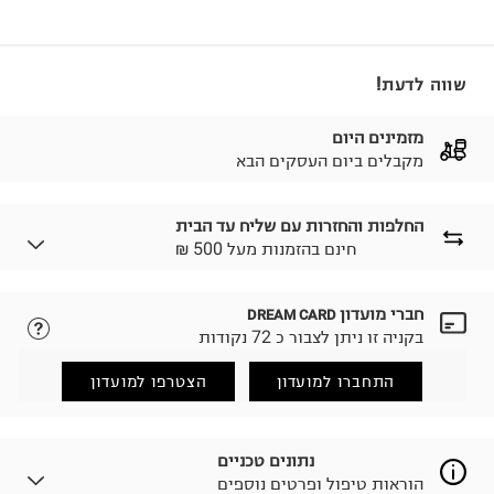
שווה לדעת!
מזמינים היום
מקבלים ביום העסקים הבא
החלפות והחזרות עם שליח עד הבית
₪ חינם בהזמנות מעל 500
חברי מועדון
DREAM CARD
לבחירת בשיטת המשלוח המתאימה לכם,
נא ללחוץ כאן.
בקניה זו ניתן לצבור כ 72 נקודות
הזמנתם והתחרטתם?
החזרות / החלפות בקליק עם שליח עד הבית ב-14.9 ₪
התחברו למועדון
הצטרפו למועדון
(במקום ב-19.9 ₪) לזמן מוגבל! חינם בהזמנות מעל 500 ₪.
לפרטים נא ללחוץ כאן
.
ניתן גם להחזיר את החבילה דרך דואר ישראל ללא תשלום.
נתונים טכניים
למידע נא ללחוץ כאן
.
הוראות טיפול ופרטים נוספים
לפני החזרת החבילה, חשוב להדביק את מדבקת הגוביינא על