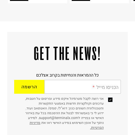
!GET THE NEWS
כל ההמראות והנחיתות בקרוב אצלכם
הכניסו מייל
הרשמה
אני רוצה לקבל מטרמינל איקס מידע ופרסום על הטבות,
עדכונים וקולקציות חדשות באמצעי התקשרות
והטכנולוגיה השונים כגון: דוא"ל/ סמס/ וואטסאפ ועוד.
ידוע לי כי באפשרותי לבטל את ההסכמה בכל עת באיזור
האישי או בפנייה לsupport@terminalx.com. למידע
נוסף על אופן השימוש במידע האישי ראו את
מדיניות
הפרטיות.