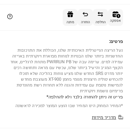
הוספה לסל
1
אספקה
החלפה
החזרה
מתנה
פרטים:
1
נעל הריצה הנייטרלית האיכותית שלנו, הכוללת את התרכובות
החדשניות ביותר שלנו הבנויות לנוחות מפוארת ויוקרתית באריזה
עמידה למים. ערימה עבה של PWRRUN PB מתחת לרגליים, אחד
הקצף המגיב והיעיל ביותר שלנו, עכשיו עם מראה ותחושה רכים
יותר מדרס SRS החדש שלנו מציע נוחות בהליכה שלא תוכלו
להכחיש סוליה חיצונית מגומי פחמן XT-900 מעוצבת מחדש
לגמישות נוספת עם עמידות והגנה ללא תחרות רשת מהונדסת
פרימיום נושמת ויוקרתית
פריט זה ניתן להחזרה בלבד ולא להחלפה*
*המחיר המחוק הינו המחיר שבו הוצע המוצר למכירה לראשונה
מדריך מידות