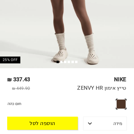
25% OFF
337.43 ₪
NIKE
טייץ אימון ZENVY HR
449.90 ₪
חום כהה
הוספה לסל
מידה