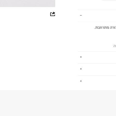
whatsapp
facebook
גזרה מתרחבת.
pinterest
copy link
ה
ארי הוא מותג הלבשה תחתונה ובגדי פנאי לנשים מבית American Eagle
.
פריטי לבוש לפנאי
החזרות / החלפות בקליק עם שליח עד הבית ב-14.9 ₪ (במקום ב-19.9
 ללחוץ כאן
.
ום.
למידע נא ללחוץ