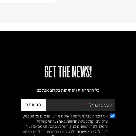
!GET THE NEWS
כל ההמראות והנחיתות בקרוב אצלכם
הרשמה
הכניסו מייל
אני רוצה לקבל מטרמינל איקס מידע ופרסום על הטבות,
עדכונים וקולקציות חדשות באמצעי התקשרות
והטכנולוגיה השונים כגון: דוא"ל/ סמס/ וואטסאפ ועוד.
ידוע לי כי באפשרותי לבטל את ההסכמה בכל עת באיזור