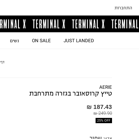
התחברות
JUST LANDED
ON SALE
נשים
דף 
AERIE
טייץ קרוסאובר בגזרה מתרחבת
187.43 ₪
249.90 ₪
25% OFF
שחור
צבע
: