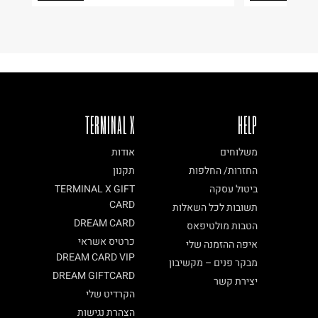
ח.פ. 515722536
TERMINAL X
HELP
משלוחים
אודות
החזרות/ החלפות
תקנון
ביטול עסקה
TERMINAL X GIFT
CARD
תשובות לכל השאלות
DREAM CARD
הטבות מולטיפאס
כרטיס אשראי
איפה ההזמנה שלי
DREAM CARD VIP
מבקר פנים – מקשיבון
DREAM GIFTCARD
יצירת קשר
הקרדיט שלי
הצהרת נגישות