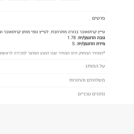
פרטים
טייץ קרוסאובר בגזרה מתרחבת. לטייץ גומי מותן קרוסאובר ו
גובה הדוגמן/ית
:
1.78
מידת הדוגמן/ית
:
S
*המחיר המחוק הינו המחיר שבו הוצע המוצר למכירה לראשונ
על המותג
משלוחים והחזרות
AERIE
נתונים טכניים
לבחירת בשיטת המשלוח המתאימה לכם,
נא ללחוץ כאן
המעודד ודוגל בדימוי גוף ונפש חיובי.
הזמנתם והתחרטתם?
המותג מציע מגוון רחב של חזיות, תחתונים, בגדי ים, ו
הרכב בד/חומר
:
87% NYLON 13% ELASTANE
ברמת איכות וגימור גבוהה ומחירים נוחים.
₪) לזמן מוגבל! חינם בהזמנות מעל 500 ₪.
לפרטים נא
ארץ ייצור
:
תאילנד
ניתן גם להחזיר את החבילה דרך דואר ישראל ללא תשל
הוראות כביסה