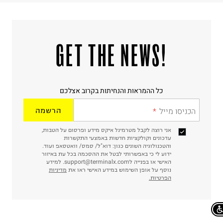
!GET THE NEWS
כל ההמראות והנחיתות בקרוב אצלכם
הכניסו מייל
הרשמה
אני רוצה לקבל מטרמינל איקס מידע ופרסום על הטבות,
עדכונים וקולקציות חדשות באמצעי התקשרות
והטכנולוגיה השונים כגון: דוא"ל/ סמס/ וואטסאפ ועוד.
ידוע לי כי באפשרותי לבטל את ההסכמה בכל עת באיזור
האישי או בפנייה לsupport@terminalx.com. למידע
נוסף על אופן השימוש במידע האישי ראו את
מדיניות
הפרטיות.