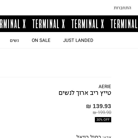
התחברות
JUST LANDED
ON SALE
נשים
AERIE
טייץ ריב ארוך לנשים
139.93 ₪
199.90 ₪
30% OFF
כחול רויאל
צבע
: