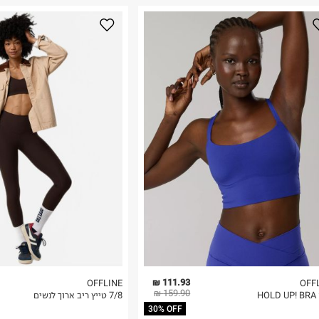
נא על גבי החבילה
רות באתר בלבד
 בלבד. לא ניתן
111.93 ₪
OFFLINE
OFF
159.90 ₪
HO
7/8 טייץ ריב ארוך לנשים
30% OFF