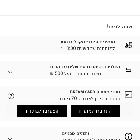
שווה לדעת!
מזמינים היום - מקבלים מחר
* למזמינים עד השעה 18:00
החלפות והחזרות עם שליח עד הבית
₪ חינם בהזמנות מעל 500
חברי מועדון
DREAM CARD
לבחירת בשיטת המשלוח המתאימה לכם,
נא ללחוץ כאן.
בקניה זו ניתן לצבור כ 70 נקודות
הזמנתם והתחרטתם?
החזרות / החלפות בקליק עם שליח עד הבית ב-14.9 ₪
התחברו למועדון
הצטרפו למועדון
(במקום ב-19.9 ₪) לזמן מוגבל! חינם בהזמנות מעל 500 ₪.
לפרטים נא ללחוץ כאן
.
ניתן גם להחזיר את החבילה דרך דואר ישראל ללא תשלום.
נתונים טכניים
למידע נא ללחוץ כאן
.
הוראות טיפול ופרטים נוספים