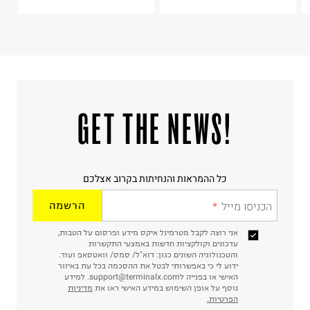
!GET THE NEWS
כל ההמראות והנחיתות בקרוב אצלכם
הכניסו מייל
הרשמה
אני רוצה לקבל מטרמינל איקס מידע ופרסום על הטבות,
עדכונים וקולקציות חדשות באמצעי התקשרות
והטכנולוגיה השונים כגון: דוא"ל/ סמס/ וואטסאפ ועוד.
ידוע לי כי באפשרותי לבטל את ההסכמה בכל עת באיזור
האישי או בפנייה לsupport@terminalx.com. למידע
נוסף על אופן השימוש במידע האישי ראו את
מדיניות
הפרטיות.