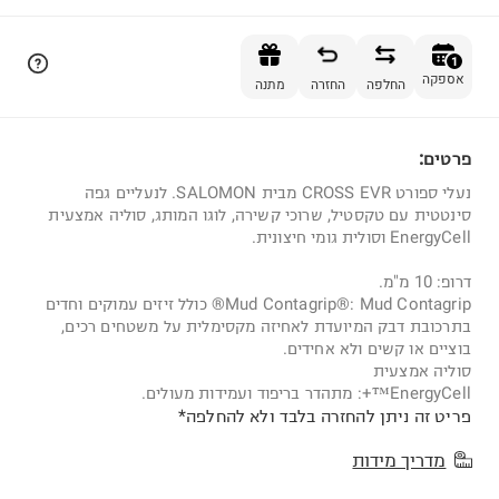
הוספה לסל
1
אספקה
החלפה
החזרה
מתנה
פרטים:
1
נעלי ספורט CROSS EVR מבית SALOMON. לנעליים גפה
סינטטית עם טקסטיל, שרוכי קשירה, לוגו המותג, סוליה אמצעית
EnergyCell וסולית גומי חיצונית.
דרופ: 10 מ"מ.
Mud Contagrip®: Mud Contagrip® כולל זיזים עמוקים וחדים
בתרכובת דבק המיועדת לאחיזה מקסימלית על משטחים רכים,
בוציים או קשים ולא אחידים.
סוליה אמצעית
EnergyCell™+: מתהדר בריפוד ועמידות מעולים.
פריט זה ניתן להחזרה בלבד ולא להחלפה*
מדריך מידות