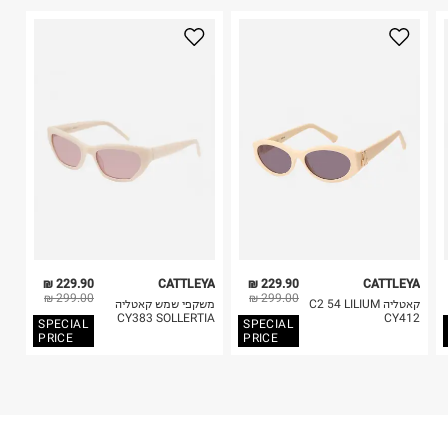
היבואן
2. לא ניתן להחזיר חולצות בי"ס מודפסות בהדפסה אישית.
טרמינל איקס אונליין בע"מ
3. מוצרי טיפוח ניתן להחזיר סגורים באריזתם המקורית
בית פוקס-רח' החרמון
בלבד. לא ניתן להחזיר לקים.
קריית שדה התעופה
4. לא ניתן להחזיר ויטמינים ותוספי תזונה.
ח.פ. 515722536
5. יש להחזיר את כל הפריטים עם התוויות.
6. נעליים ניתן להחזיר רק בקופסתם המקורית בלבד.
229.90 ₪
CATTLEYA
229.90 ₪
CATTLEYA
299.00 ₪
299.00 ₪
קאטליה C2 54 LILIUM
משקפי שמש קאטליה
CY383 SOLLERTIA
CY412
SPECIAL
SPECIAL
PRICE
PRICE