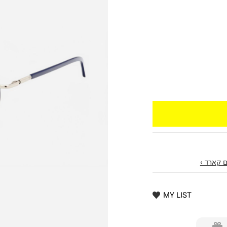
 קארד ›
MY LIST