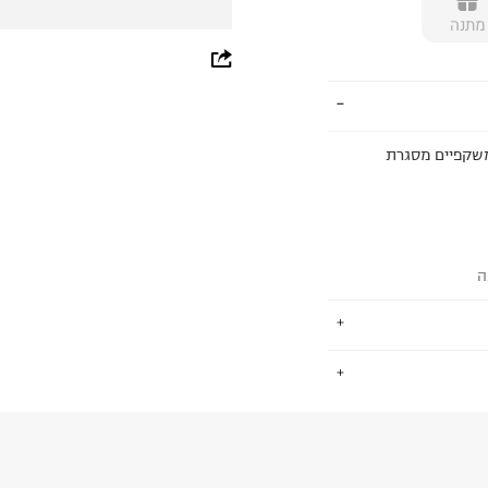
מתנה
whatsapp
facebook
pinterest
בית קאטליה ומדגםC1 49 CY249 AVEM. למשקפיים מסגרת
copy link
ה
.
החזרות / החלפות בקליק עם שליח עד הבית ב-14.9 ₪ (במקום ב-19.9
 ללחוץ כאן
.