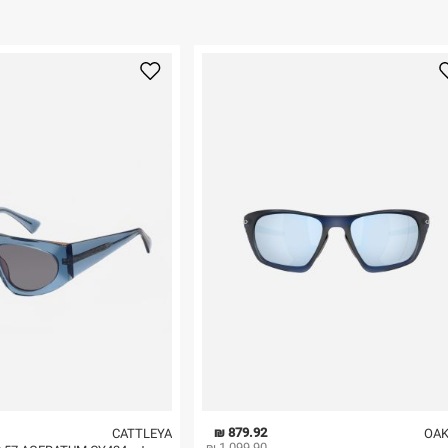
ום.
למידע נא ללחוץ
נא על גבי החבילה
רות באתר בלבד
 בלבד. לא ניתן
879.92 ₪
CATTLEYA
OAK
1,099.90 ₪