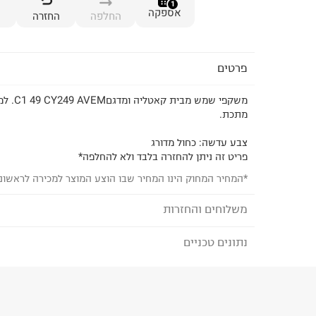
1
אספקה
החלפה
החזרה
פרטים
משקפי שמש מ
מתכת.
צבע עדשה: כחול מדורג
פריט זה ניתן להחזרה בלבד ולא להחלפה*
*המחיר המחוק הינו המחיר שבו הוצע המוצר למכירה לראשונ
משלוחים והחזרות
נתונים טכניים
לבחירת בשיטת המשלוח המתאימה לכם,
נא ללחוץ כאן
הזמנתם והתחרטתם?
הרכב בד/חומר
:
ברגים
₪) לזמן מוגבל! חינם בהזמנות מעל 500 ₪.
לפרטים נא
ארץ ייצור
:
סין