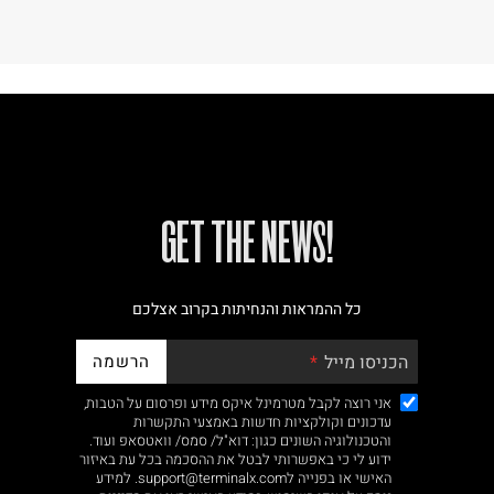
!GET THE NEWS
כל ההמראות והנחיתות בקרוב אצלכם
הרשמה
הכניסו מייל
אני רוצה לקבל מטרמינל איקס מידע ופרסום על הטבות,
עדכונים וקולקציות חדשות באמצעי התקשרות
והטכנולוגיה השונים כגון: דוא"ל/ סמס/ וואטסאפ ועוד.
ידוע לי כי באפשרותי לבטל את ההסכמה בכל עת באיזור
האישי או בפנייה לsupport@terminalx.com. למידע