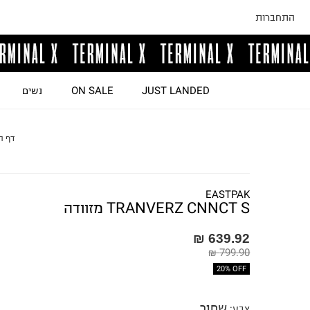
התחברות
JUST LANDED
ON SALE
נשים
דף ה
EASTPAK
TRANVERZ CNNCT S מזוודה
639.92 ₪
799.90 ₪
20% OFF
שחור
צבע
: