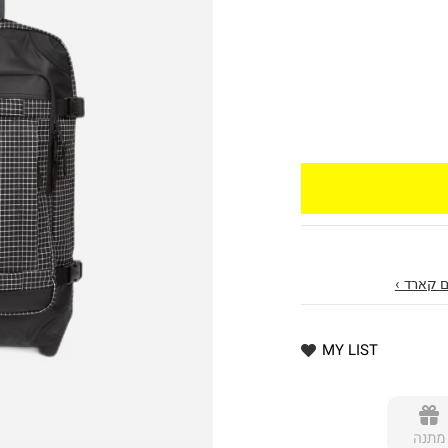
 קארד ›
MY LIST
מתנה