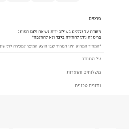
פרטים
מזוודה על גלגלים בשילוב ידית נשיאה ולוגו המותג
פריט זה ניתן להחזרה בלבד ולא להחלפה*
*המחיר המחוק הינו המחיר שבו הוצע המוצר למכירה לראשונ
על המותג
משלוחים והחזרות
EASTPAK - איסטפאק
מותג אמריקאי אותנטי לתיקים הידועים באיכות הבל
נתונים טכניים
לבחירת בשיטת המשלוח המתאימה לכם,
נא ללחוץ כאן
הזמנתם והתחרטתם?
ועד היום הוא מותג התיקים הפופולארי ביותר ברחבי 
תיקים, מזוודות, תיקי נסיעה, פאוצ'ים ואביזרים המשלב
הרכב בד/חומר
:
100% Polyester
שימושיות ואיכות.
₪) לזמן מוגבל! חינם בהזמנות מעל 500 ₪.
לפרטים נא
ארץ ייצור
:
וייטנאם
ניתן גם להחזיר את החבילה דרך דואר ישראל ללא תשל
אין הוראות מיוחדות