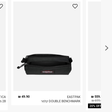
כאן
.
היבואן
לפני החזרת החבילה, חשוב להדביק את מדבקת הגוביי
טרמינל איקס אונליין בע"מ
במקום בו הודבקה הכתובת שלכם.
בית פוקס-רח' החרמון
קריית שדה התעופה
פריטים שבירים יש להחזיר עם שליח דרך ממשק ההחז
ח.פ. 515722536
בהתאם לתנאי השימוש.
חשוב לשים לב:
1. לא ניתן להחזיר פריטים שבירים דרך הדואר.
2. לא ניתן להחזיר חולצות בי"ס מודפסות בהדפסה אישית.
3. מוצרי טיפוח ניתן להחזיר סגורים באריזתם המקורית
להחזיר לקים.
4. לא ניתן להחזיר ויטמינים ותוספי תזונה.
5. יש להחזיר את כל הפריטים עם התוויות.
6. נעליים ניתן להחזיר רק בקופסתם המקורית בלבד.
49.90 ₪
559.92 ₪
TICA
EASTPAK
699.90 ₪
DOUBLE BENCHMARK קלמר
28 מזוודה ״ Catamaran - Nautica
20% OFF