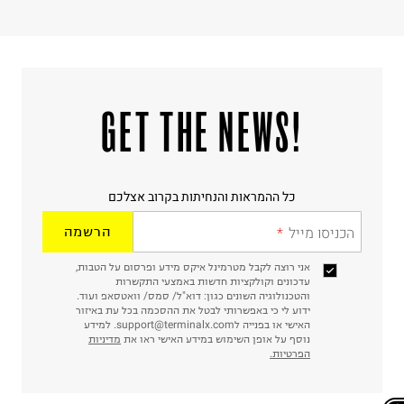
!GET THE NEWS
כל ההמראות והנחיתות בקרוב אצלכם
הכניסו מייל
הרשמה
אני רוצה לקבל מטרמינל איקס מידע ופרסום על הטבות,
עדכונים וקולקציות חדשות באמצעי התקשרות
והטכנולוגיה השונים כגון: דוא"ל/ סמס/ וואטסאפ ועוד.
ידוע לי כי באפשרותי לבטל את ההסכמה בכל עת באיזור
האישי או בפנייה לsupport@terminalx.com. למידע
נוסף על אופן השימוש במידע האישי ראו את
מדיניות
הפרטיות.