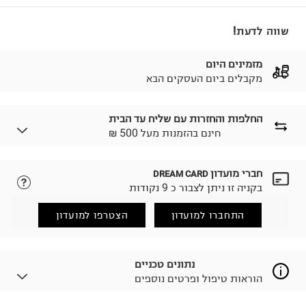
שווה לדעת!
מזמינים היום
מקבלים ביום העסקים הבא
החלפות והחזרות עם שליח עד הבית
₪ חינם בהזמנות מעל 500
חברי מועדון
DREAM CARD
לבחירת בשיטת המשלוח המתאימה לכם,
נא ללחוץ כאן.
בקניה זו ניתן לצבור כ 9 נקודות
הזמנתם והתחרטתם?
החזרות / החלפות בקליק עם שליח עד הבית ב-14.9 ₪
התחברו למועדון
הצטרפו למועדון
(במקום ב-19.9 ₪) לזמן מוגבל! חינם בהזמנות מעל 500 ₪.
לפרטים נא ללחוץ כאן
.
ניתן גם להחזיר את החבילה דרך דואר ישראל ללא תשלום.
נתונים טכניים
למידע נא ללחוץ כאן
.
הוראות טיפול ופרטים נוספים
לפני החזרת החבילה, חשוב להדביק את מדבקת הגוביינא על
גבי החבילה במקום בו הודבקה הכתובת שלכם.