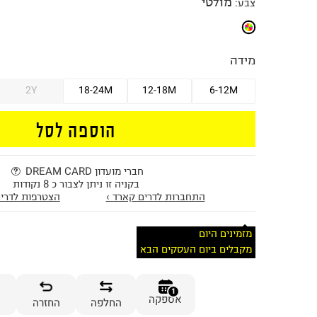
מולטי
צבע
:
מידה
2Y
18-24M
12-18M
6-12M
הוספה לסל
חברי מועדון DREAM CARD
בקניה זו ניתן לצבור כ 8 נקודות
התחברות לדרים קארד ›
הצטרפות לדרים
מזמינים היום
מקבלים ביום העסקים הבא
1
אספקה
החלפה
החזרה