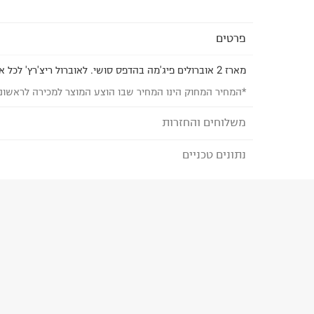
פרטים
מארז 2 אוברולים פיג'מה בהדפס סושי. לאוברול ריצ'רץ' לכל אורכו.
*המחיר המחוק הינו המחיר שבו הוצע המוצר למכירה לראשונ
משלוחים והחזרות
נתונים טכניים
לבחירת בשיטת המשלוח המתאימה לכם,
נא ללחוץ כאן
הזמנתם והתחרטתם?
הרכב בד/חומר
:
95% cotton 5% spandex
₪) לזמן מוגבל! חינם בהזמנות מעל 500 ₪.
לפרטים נא
ארץ ייצור
:
סין
ניתן גם להחזיר את החבילה דרך דואר ישראל ללא תשל
הוראות כביסה
כאן
.
לפני החזרת החבילה, חשוב להדביק את מדבקת הגוביי
במקום בו הודבקה הכתובת שלכם.