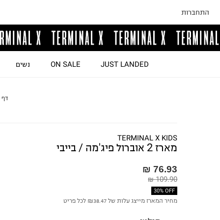
התחברות
JUST LANDED
ON SALE
נשים
דף 
TERMINAL X KIDS
מארז 2 אוברול פיג'מה / בייבי
76.93 ₪
109.90 ₪
30% OFF
מחיר המארז מייצג עלות של ₪38.47 לכל פריט