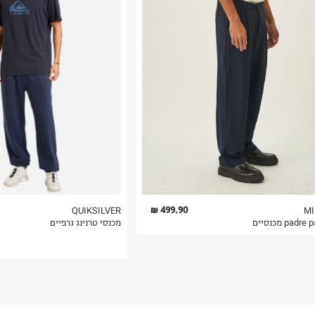
רות באתר בלבד
 בלבד. לא ניתן
499.90 ₪
QUIKSILVER
MI
padr מכנסיים
מכנסי טרנינג גרפיים