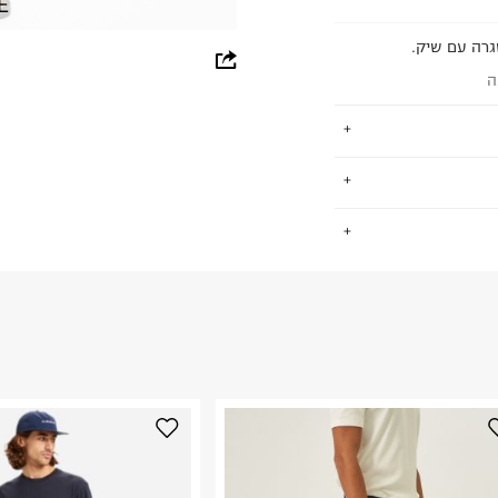
E
גרה עם שיק.
whatsapp
ה
facebook
pinterest
copy link
ימים פיקוח חברתי
.
 כ-ZDHC לאפס הפצה של כימיקלים
החזרות / החלפות בקליק עם שליח עד הבית ב-14.9 ₪ (במקום ב-19.9
 ללחוץ כאן
.
פים סביבתית
ום.
למידע נא ללחוץ
נא על גבי החבילה