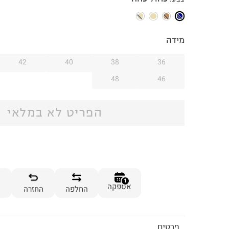
מידה
42
40
38
36
48
46
הפריט לא במלאי
1
אספקה
החלפה
החזרה
פרטים