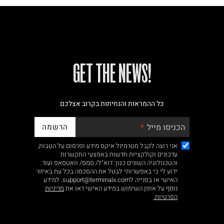
!GET THE NEWS
כל ההמראות והנחיתות בקרוב אצלכם
הרשמה
הכניסו מייל
אני רוצה לקבל מטרמינל איקס מידע ופרסום על הטבות,
עדכונים וקולקציות חדשות באמצעי התקשרות
והטכנולוגיה השונים כגון: דוא"ל/ סמס/ וואטסאפ ועוד.
ידוע לי כי באפשרותי לבטל את ההסכמה בכל עת באיזור
האישי או בפנייה לsupport@terminalx.com. למידע
נוסף על אופן השימוש במידע האישי ראו את
מדיניות
הפרטיות.