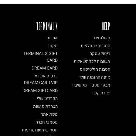
TERMINAL X
HELP
משלוחים
אודות
החזרות/ החלפות
תקנון
ביטול עסקה
TERMINAL X GIFT
CARD
תשובות לכל השאלות
DREAM CARD
הטבות מולטיפאס
כרטיס אשראי
איפה ההזמנה שלי
DREAM CARD VIP
מבקר פנים – מקשיבון
DREAM GIFTCARD
יצירת קשר
הקרדיט שלי
הצהרת נגישות
מפת אתר
מסמכי חברה
תנאי שימוש ומדיניות