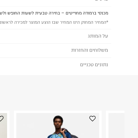
מכנסי ברמודה מחוייטים – בחירה טבעית לשעות החופש ולש
*המחיר המחוק הינו המחיר שבו הוצע המוצר למכירה לראשונ
על המותג
משלוחים והחזרות
MANGO - מנגו
פריטי הלבוש של
MANGO מיוצרים במפעלים המקי
נתונים טכניים
לבחירת בשיטת המשלוח המתאימה לכם,
נא ללחוץ כאן
ובקרה על בטיחות הפריטים.
הזמנתם והתחרטתם?
המותג מחויב ליוזמות גלובליות
הרכב בד/חומר
:
100% פשתן
מסוכנים ולהתחייבות
PETA להפסקת שימוש בצמר מוהר.
₪) לזמן מוגבל! חינם בהזמנות מעל 500 ₪.
לפרטים נא
ארץ ייצור
:
ארה"ב
קולקציית
COMMITTED מתמקדת בחומרים מועד
ניתן גם להחזיר את החבילה דרך דואר ישראל ללא תשל
הוראות כביסה
ובתהליכי ייצור ידידותיים לסביבה.
כאן
.
לפני החזרת החבילה, חשוב להדביק את מדבקת הגוביי
במקום בו הודבקה הכתובת שלכם.