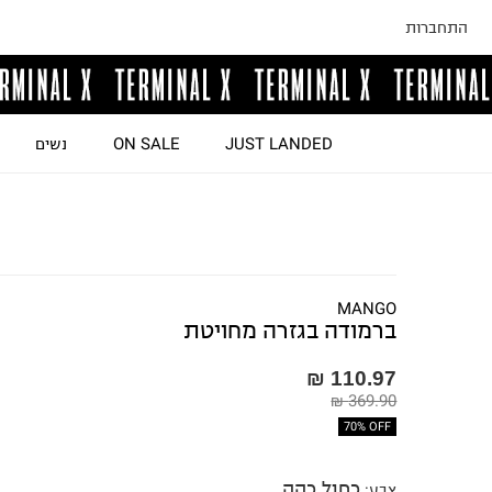
התחברות
JUST LANDED
ON SALE
נשים
ד
MANGO
ברמודה בגזרה מחויטת
110.97 ₪
369.90 ₪
70% OFF
כחול כהה
צבע
: