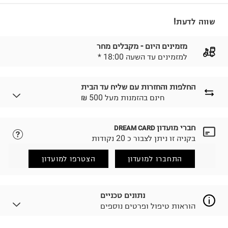
שווה לדעת!
מזמינים היום - מקבלים מחר
* למזמינים עד השעה 18:00
החלפות והחזרות עם שליח עד הבית
₪ חינם בהזמנות מעל 500
חברי מועדון
DREAM CARD
לבחירת בשיטת המשלוח המתאימה לכם,
נא ללחוץ כאן.
בקניה זו ניתן לצבור כ 20 נקודות
הזמנתם והתחרטתם?
החזרות / החלפות בקליק עם שליח עד הבית ב-14.9 ₪
התחברו למועדון
הצטרפו למועדון
(במקום ב-19.9 ₪) לזמן מוגבל! חינם בהזמנות מעל 500 ₪.
לפרטים נא ללחוץ כאן
.
ניתן גם להחזיר את החבילה דרך דואר ישראל ללא תשלום.
נתונים טכניים
למידע נא ללחוץ כאן
.
הוראות טיפול ופרטים נוספים
לפני החזרת החבילה, חשוב להדביק את מדבקת הגוביינא על
גבי החבילה במקום בו הודבקה הכתובת שלכם.