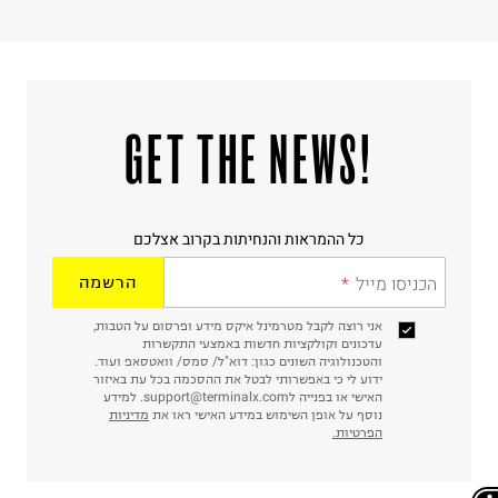
!GET THE NEWS
כל ההמראות והנחיתות בקרוב אצלכם
הכניסו מייל
הרשמה
אני רוצה לקבל מטרמינל איקס מידע ופרסום על הטבות,
עדכונים וקולקציות חדשות באמצעי התקשרות
והטכנולוגיה השונים כגון: דוא"ל/ סמס/ וואטסאפ ועוד.
ידוע לי כי באפשרותי לבטל את ההסכמה בכל עת באיזור
האישי או בפנייה לsupport@terminalx.com. למידע
נוסף על אופן השימוש במידע האישי ראו את
מדיניות
הפרטיות.