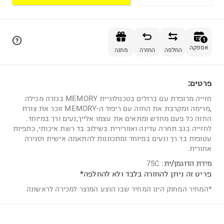
הוספה לסל
1
אספקה
החלפה
החזרה
מתנה
פרטים:
1
חזייה מרופדת עם ברזלים בטכנולוגיית MEMORY בגזרה מכילה
,מרימה ומקרבת את החזה עם ריפוד ה-MEMORY זוכר את צורת
החזה כל פעם מחדש ומתאים את עצמו אלייך,נעים ורך במיוחד.
לחזייה בגב תחרה עדינה ואוורירית בשילוב בד רשת איכותי, כתפיות
עטופות בד רך ונעים במיוחד ומתכוננות להתאמה אישית וסגירה
אחורית.
מידת הדוגמן/ית
:
75C
פריט זה ניתן להחזרה בלבד ולא להחלפה*
*המחיר המחוק הינו המחיר שבו הוצע המוצר למכירה לראשונה