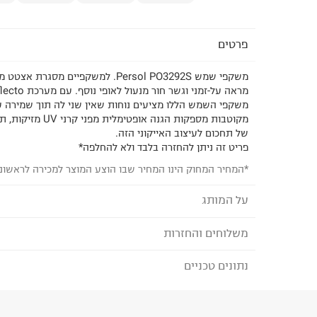
פרטים
משקפי שמש Persol PO3292S. למשקפיים מסג
משקפי השמש הללו מציעים נוחות שאין שני לה תוך שמירה 
מקוטבות מספקות הגנה אופטי
של תחכום לעיצוב האייקוני הזה.
פריט זה ניתן להחזרה בלבד ולא להחלפה*
*המחיר המחוק הינו המחיר שבו הוצע המוצר למכירה לראשונ
על המותג
משלוחים והחזרות
פרסול - PERSOL
המותג האיטלקי ששמו יוצא לפניו בכל העולם בזכות א
נתונים טכניים
לבחירת בשיטת המשלוח המתאימה לכם,
נא ללחוץ כאן
מעורערת, הנוחות המושלמת וטכניקות המשלבות את 
הזמנתם והתחרטתם?
האופטיקה לצד טכניקות מסורתיות הנשמרות בתהליכי 
המסגרות החל משנת 1917.
הרכב בד/חומר
:
Acetate