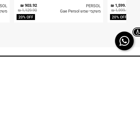
6. נעליים ניתן להחזיר רק בקופסתם המקורית בלבד.
903.92 ₪
1,599.92 ₪
SOL
PERSOL
1,129.90 ₪
1,999.90 ₪
משקפי שמש Gae Persol
משקפי שמש s
20% OFF
20% OFF
Chat on WhatsApp
TERMINAL X
HELP
משלוחים
אודות
החזרות/ החלפות
תקנון
ביטול עסקה
TERMINAL X GIFT
CARD
תשובות לכל השאלות
DREAM CARD
הטבות מולטיפאס
כרטיס אשראי
איפה ההזמנה שלי
DREAM CARD VIP
מבקר פנים – מקשיבון