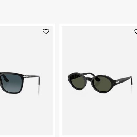
 ללחוץ כאן
.
ורג' קלוני, בן
ום.
למידע נא ללחוץ
 יד, אומנות
יד על עובדה
נא על גבי החבילה
ל משלבת בין קווי
קים בעיצוב וייצור
רות באתר בלבד
רים עדינים בעבודת
 בלבד. לא ניתן