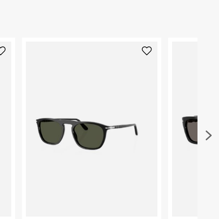
₪) לזמן מוגבל! חינם בהזמנות מעל 500 ₪.
לפרטים נא
ארץ ייצור
:
איטליה
המותג פרסול ידוע כאהוב על שחקני קולנוע רבים כגון: ג'
אפלק, ריאן גוסלינג והם לעולם לא יוותרו עליו.
ניתן גם להחזיר את החבילה דרך דואר ישראל ללא תשל
היבואן
כאן
.
טרמינל איקס אונליין בע"מ
קליגרפיה היא אומנות הכתיבה הקישוטית. כתיבה בכתב
בית פוקס-רח' החרמון
שכמעט ועברה מהעולם. השימוש בקווים קליגרפים מע
לפני החזרת החבילה, חשוב להדביק את מדבקת הגוביי
קריית שדה התעופה
מדויקת המביאה לתוצאה מרהיבה. הקולקציה של פרסו
במקום בו הודבקה הכתובת שלכם.
ח.פ. 515722536
הקליגרפיה הנקיים המתכתבים עם עבודת היד של העוס
פריטים שבירים יש להחזיר עם שליח דרך ממשק ההחז
המשקפיים, משלבים בין אצטט ומתכת המעוטרים עיטו
בהתאם לתנאי השימוש.
יד.
חשוב לשים לב:
1. לא ניתן להחזיר פריטים שבירים דרך הדואר.
2. לא ניתן להחזיר חולצות בי"ס מודפסות בהדפסה אישית.
3. מוצרי טיפוח ניתן להחזיר סגורים באריזתם המקורית
להחזיר לקים.
4. לא ניתן להחזיר ויטמינים ותוספי תזונה.
5. יש להחזיר את כל הפריטים עם התוויות.