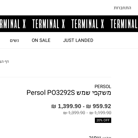
התחברות
JUST LANDED
ON SALE
נשים
דף הב
PERSOL
משקפי שמש Persol PO3292S
1,399.90 ₪
959.92 ₪
-
1,399.90 ₪
-
1,199.90 ₪
20% OFF
שחור