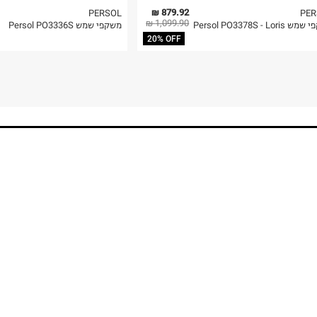
879.92 ₪
PERSOL
PER
1,099.90 ₪
Persol PO3378S - Lori
משקפי שמש Persol PO3336S
20% OFF
!GET THE NEWS
כל ההמראות והנחיתות בקרוב אצלכם
הרשמה
הכניסו מייל