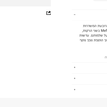
whatsapp
facebook
רת אצטט מרובעת המשדרות
מראה על-זמני וגשר חור מנעול לאופי נוסף. עם מערכת Meflecto בשני הרקות,
pinterest
על שלמותם. עדשות
מלית מפני קרני UV מזיקות, תוך הוספת נופך נוסף
copy link
ה
יכותו הבלתי
.
החידושים בעולם
הייצור של
החזרות / החלפות בקליק עם שליח עד הבית ב-14.9 ₪ (במקום ב-19.9