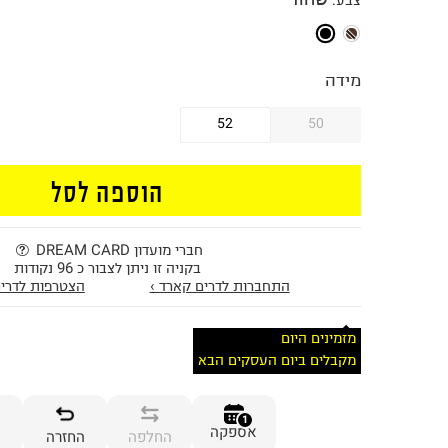
צבע
:
מידה
52
50
הוספה לסל
חברי מועדון DREAM CARD
בקניה זו ניתן לצבור כ 96 נקודות
התחברות לדרים קארד ›
הצטרפות לדרים
מזמינים היום
מקבלים ביום העסקים הבא
1
אספקה
החלפה
החזרה