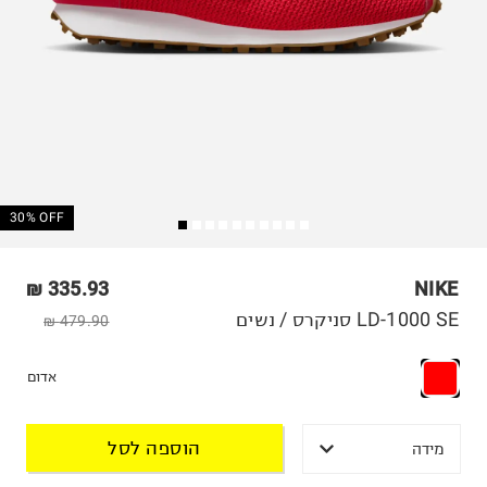
30% OFF
335.93 ₪
NIKE
LD-1000 SE סניקרס / נשים
479.90 ₪
אדום
הוספה לסל
מידה