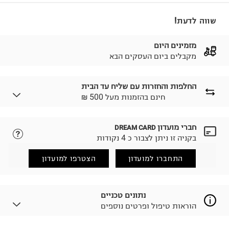
שווה לדעת!
מזמינים היום
מקבלים ביום העסקים הבא
החלפות והחזרות עם שליח עד הבית
₪ חינם בהזמנות מעל 500
חברי מועדון
DREAM CARD
לבחירת בשיטת המשלוח המתאימה לכם,
נא ללחוץ כאן.
בקניה זו ניתן לצבור כ 4 נקודות
הזמנתם והתחרטתם?
החזרות / החלפות בקליק עם שליח עד הבית ב-14.9 ₪
התחברו למועדון
הצטרפו למועדון
(במקום ב-19.9 ₪) לזמן מוגבל! חינם בהזמנות מעל 500 ₪.
לפרטים נא ללחוץ כאן
.
ניתן גם להחזיר את החבילה דרך דואר ישראל ללא תשלום.
נתונים טכניים
למידע נא ללחוץ כאן
.
הוראות טיפול ופרטים נוספים
לפני החזרת החבילה, חשוב להדביק את מדבקת הגוביינא על
גבי החבילה במקום בו הודבקה הכתובת שלכם.
פריטים שבירים יש להחזיר עם שליח דרך ממשק ההחזרות