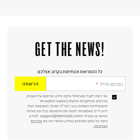
!GET THE NEWS
כל ההמראות והנחיתות בקרוב אצלכם
הכניסו מייל
הרשמה
אני רוצה לקבל מטרמינל איקס מידע ופרסום על הטבות,
עדכונים וקולקציות חדשות באמצעי התקשרות
והטכנולוגיה השונים כגון: דוא"ל/ סמס/ וואטסאפ ועוד.
ידוע לי כי באפשרותי לבטל את ההסכמה בכל עת באיזור
האישי או בפנייה לsupport@terminalx.com. למידע
נוסף על אופן השימוש במידע האישי ראו את
מדיניות
הפרטיות.