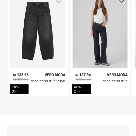
בלבד. לא ניתן להחזיר לקים.
4. לא ניתן להחזיר ויטמינים ותוספי תזונה.
5. יש להחזיר את כל הפריטים עם התוויות.
כביסה עדינה במכונה עד-30°C
6. נעליים ניתן להחזיר רק בקופסתם המקורית בלבד.
לכבס צבעים כהים בנפרד
ללא חומרי הלבנה, ללא השריה
אין לשפשף במקום אחד
לייבש הפוך ובצל
אין לייבש במכונת ייבוש
אסור לגהץ
ניקוי יבש אסור
ללא סחיטה
135.96 ₪
VERO MODA
137.94 ₪
VERO MODA
היבואן
339.90 ₪
229.90 ₪
ג'ינס בגזרה רחבה
מכנסי ג'ינס בגזרה רחבה
טרמינל איקס אונליין בע"מ
60%
40%
בית פוקס-רח' החרמון
OFF
OFF
קריית שדה התעופה
ח.פ. 515722536