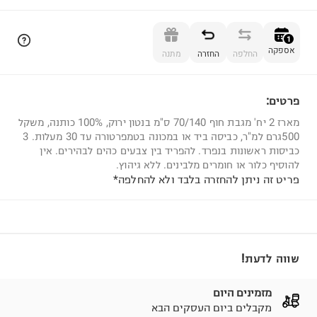
הוספה לסל
1
אספקה
החלפה
החזרה
מתנה
פרטים:
1
מארז 2 יח' מגבת חוף 70/140 ס"מ בנטון ירוק, 100% כותנה, משקל
500גרם למ"ר, כביסה ביד או במכונה בטמפרטורה עד 30 מעלות. 3
כביסות ראשונות בנפרד. להפריד בין צבעים כהים לבהירים. אין
להוסיף כלור או חומרים מלבינים. ללא גיהוץ.
פריט זה ניתן להחזרה בלבד ולא להחלפה*
שווה לדעת!
מזמינים היום
מקבלים ביום העסקים הבא