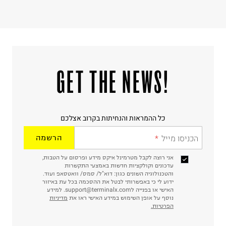
!GET THE NEWS
כל ההמראות והנחיתות בקרוב אצלכם
הכניסו מייל
הרשמה
אני רוצה לקבל מטרמינל איקס מידע ופרסום על הטבות,
עדכונים וקולקציות חדשות באמצעי התקשרות
והטכנולוגיה השונים כגון: דוא"ל/ סמס/ וואטסאפ ועוד.
ידוע לי כי באפשרותי לבטל את ההסכמה בכל עת באיזור
האישי או בפנייה לsupport@terminalx.com. למידע
נוסף על אופן השימוש במידע האישי ראו את
מדיניות
הפרטיות.