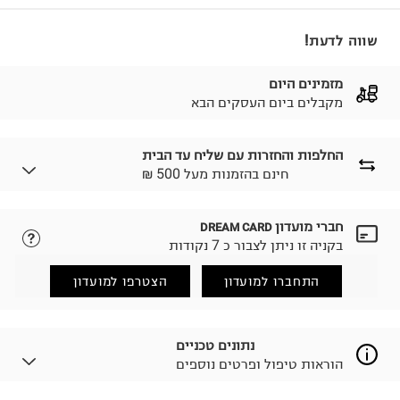
שווה לדעת!
מזמינים היום
מקבלים ביום העסקים הבא
החלפות והחזרות עם שליח עד הבית
₪ חינם בהזמנות מעל 500
חברי מועדון
DREAM CARD
לבחירת בשיטת המשלוח המתאימה לכם,
נא ללחוץ כאן.
בקניה זו ניתן לצבור כ 7 נקודות
הזמנתם והתחרטתם?
החזרות / החלפות בקליק עם שליח עד הבית ב-14.9 ₪
התחברו למועדון
הצטרפו למועדון
(במקום ב-19.9 ₪) לזמן מוגבל! חינם בהזמנות מעל 500 ₪.
לפרטים נא ללחוץ כאן
.
ניתן גם להחזיר את החבילה דרך דואר ישראל ללא תשלום.
נתונים טכניים
למידע נא ללחוץ כאן
.
הוראות טיפול ופרטים נוספים
לפני החזרת החבילה, חשוב להדביק את מדבקת הגוביינא על
גבי החבילה במקום בו הודבקה הכתובת שלכם.