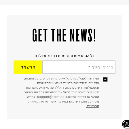
!GET THE NEWS
כל ההמראות והנחיתות בקרוב אצלכם
הכניסו מייל
הרשמה
אני רוצה לקבל מטרמינל איקס מידע ופרסום על הטבות,
עדכונים וקולקציות חדשות באמצעי התקשרות
והטכנולוגיה השונים כגון: דוא"ל/ סמס/ וואטסאפ ועוד.
ידוע לי כי באפשרותי לבטל את ההסכמה בכל עת באיזור
האישי או בפנייה לsupport@terminalx.com. למידע
נוסף על אופן השימוש במידע האישי ראו את
מדיניות
הפרטיות.