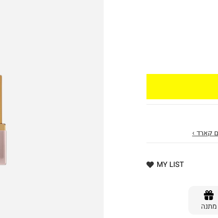
 קארד ›
MY LIST
מתנה