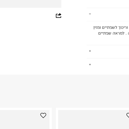
whatsapp
facebook
יכוך לשפתיים ומזין
, ויטמין E ושמן פסיפלורה . למראה שפתיים
pinterest
copy link
.
 30
החזרות / החלפות בקליק עם שליח עד הבית ב-14.9 ₪ (במקום ב-19.9
 ללחוץ כאן
.
ום.
למידע נא ללחוץ
נא על גבי החבילה