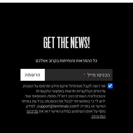
!GET THE NEWS
כל ההמראות והנחיתות בקרוב אצלכם
הרשמה
הכניסו מייל
אני רוצה לקבל מטרמינל איקס מידע ופרסום על הטבות,
עדכונים וקולקציות חדשות באמצעי התקשרות
והטכנולוגיה השונים כגון: דוא"ל/ סמס/ וואטסאפ ועוד.
ידוע לי כי באפשרותי לבטל את ההסכמה בכל עת באיזור
האישי או בפנייה לsupport@terminalx.com. למידע
נוסף על אופן השימוש במידע האישי ראו את
מדיניות
הפרטיות.