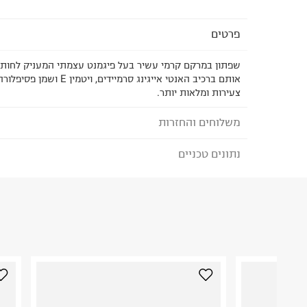
פרטים
שפתון במרקם קרמי עשיר בעל פיגמנט עצמתי המעניק לחות ור
אותם ברכיב האנטי אייגינג סרמיידים
צעירות ומלאות יותר.
משלוחים והחזרות
נתונים טכניים
לבחירת בשיטת המשלוח המתאימה לכם,
נא ללחוץ כאן
הזמנתם והתחרטתם?
הרכב בד/חומר
:
ארדן ליפ קולור ליפסטיק נטוורל מוקה
₪) לזמן מוגבל! חינם בהזמנות מעל 500 ₪.
לפרטים נא
ארץ ייצור
:
ארה"ב
ניתן גם להחזיר את החבילה דרך דואר ישראל ללא תשל
היבואן
כאן
.
טרמינל איקס אונליין בע"מ
בית פוקס-רח' החרמון
לפני החזרת החבילה, חשוב להדביק את מדבקת הגוביי
קריית שדה התעופה
במקום בו הודבקה הכתובת שלכם.