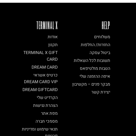
TERMINAL X
HELP
משלוחים
אודות
החזרות/ החלפות
תקנון
ביטול עסקה
TERMINAL X GIFT
CARD
תשובות לכל השאלות
DREAM CARD
הטבות מולטיפאס
כרטיס אשראי
איפה ההזמנה שלי
DREAM CARD VIP
מבקר פנים – מקשיבון
DREAM GIFTCARD
יצירת קשר
הקרדיט שלי
הצהרת נגישות
מפת אתר
מסמכי חברה
תנאי שימוש ומדיניות
פרטיות