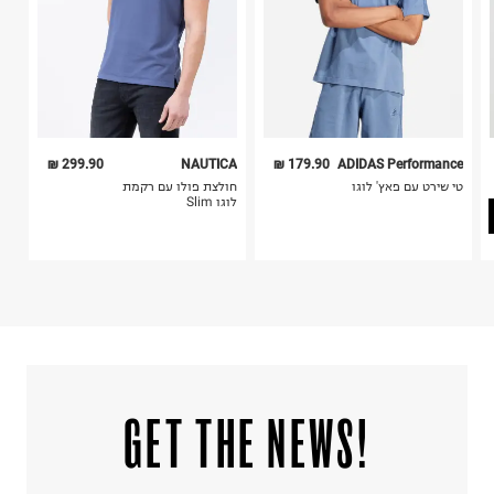
אין לשפשף במקום אחד
לייבש הפוך ובצל
אין לייבש במכונת ייבוש
אסור לגהץ
ניקוי יבש אסור
ללא סחיטה
היבואן
299.90 ₪
NAUTICA
179.90 ₪
ADIDAS Performance
טרמינל איקס אונליין בע"מ
טי שירט עם פאץ' לוגו
חולצת פולו עם רקמת
בית פוקס-רח' החרמון
לוגו Slim
קריית שדה התעופה
ח.פ. 515722536
!GET THE NEWS