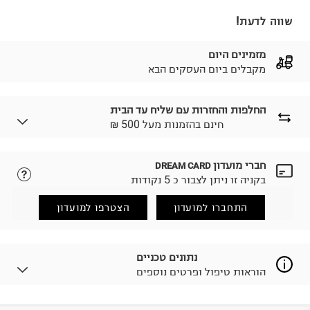
שווה לדעת!
מזמינים היום
מקבלים ביום העסקים הבא
החלפות והחזרות עם שליח עד הבית
₪ חינם בהזמנות מעל 500
חברי מועדון
DREAM CARD
לבחירת בשיטת המשלוח המתאימה לכם,
נא ללחוץ כאן.
בקניה זו ניתן לצבור כ 5 נקודות
הזמנתם והתחרטתם?
החזרות / החלפות בקליק עם שליח עד הבית ב-14.9 ₪
התחברו למועדון
הצטרפו למועדון
(במקום ב-19.9 ₪) לזמן מוגבל! חינם בהזמנות מעל 500 ₪.
לפרטים נא ללחוץ כאן
.
ניתן גם להחזיר את החבילה דרך דואר ישראל ללא תשלום.
נתונים טכניים
למידע נא ללחוץ כאן
.
הוראות טיפול ופרטים נוספים
לפני החזרת החבילה, חשוב להדביק את מדבקת הגוביינא על
גבי החבילה במקום בו הודבקה הכתובת שלכם.
פריטים שבירים יש להחזיר עם שליח דרך ממשק ההחזרות