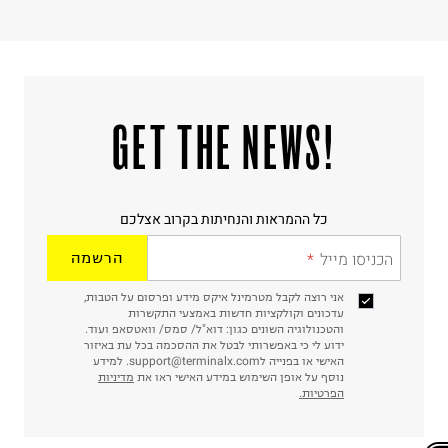
!GET THE NEWS
כל ההמראות והנחיתות בקרוב אצלכם
הכניסו מייל
הרשמה
אני רוצה לקבל מטרמינל איקס מידע ופרסום על הטבות,
עדכונים וקולקציות חדשות באמצעי התקשרות
והטכנולוגיה השונים כגון: דוא"ל/ סמס/ וואטסאפ ועוד.
ידוע לי כי באפשרותי לבטל את ההסכמה בכל עת באיזור
האישי או בפנייה לsupport@terminalx.com. למידע
נוסף על אופן השימוש במידע האישי ראו את
מדיניות
הפרטיות.