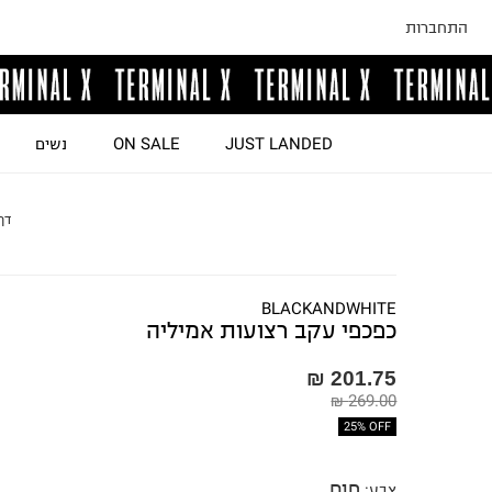
התחברות
JUST LANDED
ON SALE
נשים
דף
BLACKANDWHITE
כפכפי עקב רצועות אמיליה
201.75 ₪
269.00 ₪
25% OFF
חום
צבע
: