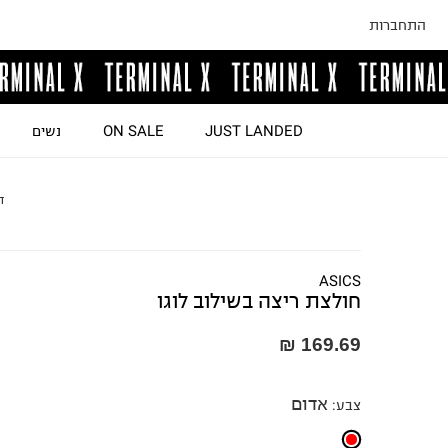
התחברות
JUST LANDED
ON SALE
נשים
ד
ASICS
חולצת ריצה בשילוב לוגו
169.69 ₪
אדום
צבע
: