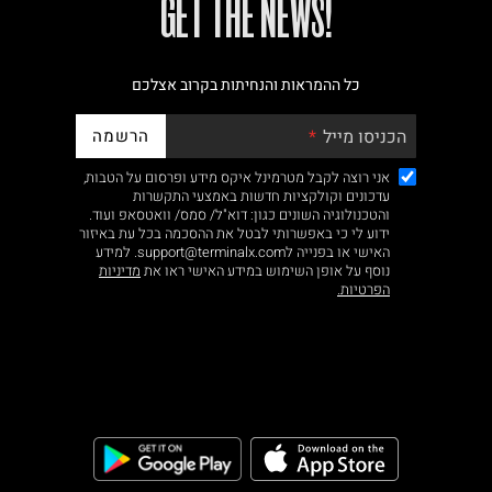
!GET THE NEWS
נא על גבי החבילה
כל ההמראות והנחיתות בקרוב אצלכם
רות באתר בלבד
הרשמה
הכניסו מייל
אני רוצה לקבל מטרמינל איקס מידע ופרסום על הטבות,
עדכונים וקולקציות חדשות באמצעי התקשרות
והטכנולוגיה השונים כגון: דוא"ל/ סמס/ וואטסאפ ועוד.
ידוע לי כי באפשרותי לבטל את ההסכמה בכל עת באיזור
האישי או בפנייה לsupport@terminalx.com. למידע
 בלבד. לא ניתן
נוסף על אופן השימוש במידע האישי ראו את
מדיניות
הפרטיות.