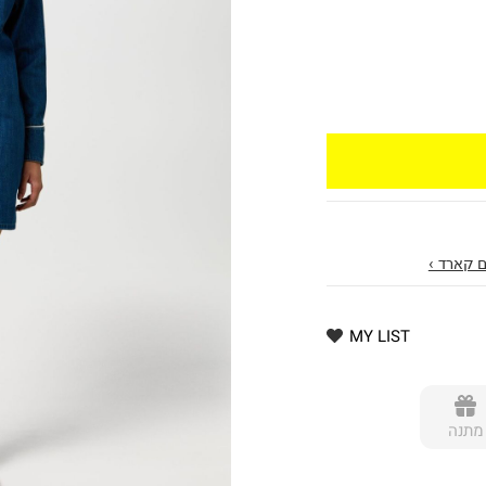
 קארד ›
MY LIST
מתנה