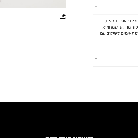
whatsapp
רים לאורך החזית,
נטור מודגש שמחמיא
facebook
 ומתאימים לשילוב עם
pinterest
copy link
ותג בגדי בוקרים,
.
סיות של המותג
 ברוח הזמן בגזרות
החזרות / החלפות בקליק עם שליח עד הבית ב-14.9 ₪ (במקום ב-19.9
 ללחוץ כאן
.
ור הארץ, עם יעדי
ה להשגתם.
ום.
למידע נא ללחוץ
 של 50% בשימוש במים, שימוש