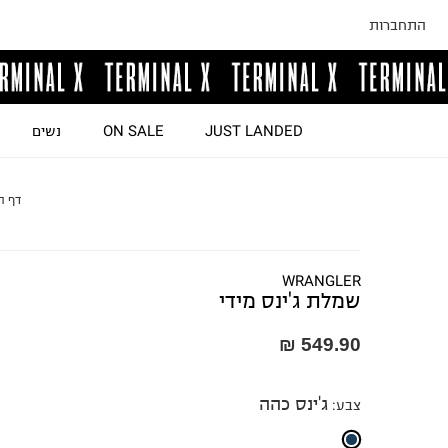
התחברות
JUST LANDED
ON SALE
נשים
דף ה
WRANGLER
שמלת ג'ינס מידי
549.90 ₪
ג'ינס כהה
צבע
: