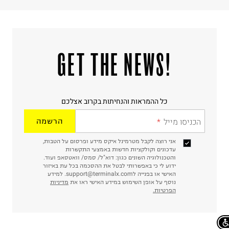
!GET THE NEWS
כל ההמראות והנחיתות בקרוב אצלכם
הכניסו מייל
הרשמה
אני רוצה לקבל מטרמינל איקס מידע ופרסום על הטבות,
עדכונים וקולקציות חדשות באמצעי התקשרות
והטכנולוגיה השונים כגון: דוא"ל/ סמס/ וואטסאפ ועוד.
ידוע לי כי באפשרותי לבטל את ההסכמה בכל עת באיזור
האישי או בפנייה לsupport@terminalx.com. למידע
נוסף על אופן השימוש במידע האישי ראו את
מדיניות
הפרטיות.