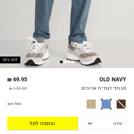
50% OFF
69.95 ₪
OLD NAVY
מכנסי דגמ״ח ארוכים
139.90 ₪
כחול ווש
הוספה לסל
מידה