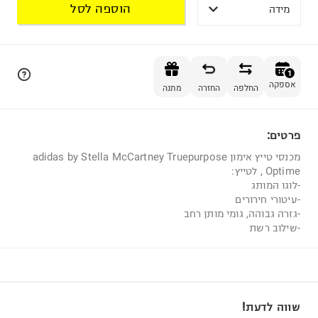
הוספה לסל
מידה
הוספה לסל
1
אספקה
החלפה
החזרה
מתנה
פרטים:
1
מכנסי טייץ אימון adidas by Stella McCartney Truepurpose
Optime , לטייץ:
-לוגו המותג
-עיטורי חירורים
-גזרה גבוהה, גומי מותן רחב
-שילוב רשת
שווה לדעת!