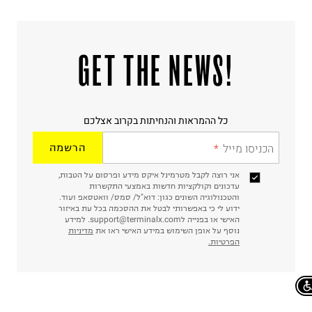
!GET THE NEWS
כל ההמראות והנחיתות בקרוב אצלכם
הכניסו מייל
הרשמה
אני רוצה לקבל מטרמינל איקס מידע ופרסום על הטבות,
עדכונים וקולקציות חדשות באמצעי התקשרות
והטכנולוגיה השונים כגון: דוא"ל/ סמס/ וואטסאפ ועוד.
ידוע לי כי באפשרותי לבטל את ההסכמה בכל עת באיזור
האישי או בפנייה לsupport@terminalx.com. למידע
נוסף על אופן השימוש במידע האישי ראו את
מדיניות
הפרטיות.