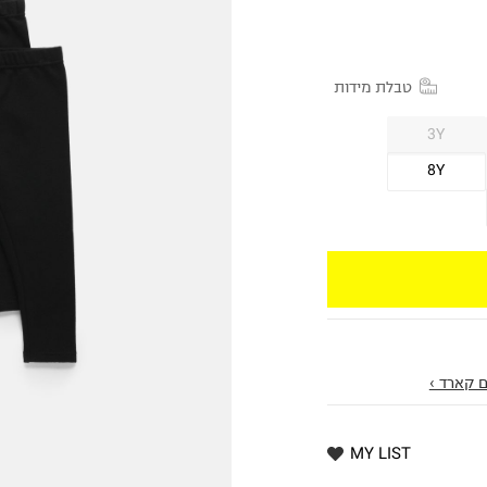
טבלת מידות
3Y
8Y
 קארד ›
MY LIST