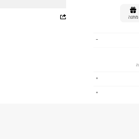
whatsapp
מתנה
facebook
pinterest
copy link
ה
.
החזרות / החלפות בקליק עם שליח עד הבית ב-14.9 ₪ (במקום ב-19.9
 ללחוץ כאן
.
ום.
למידע נא ללחוץ