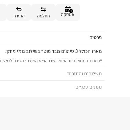
1
אספקה
החלפה
החזרה
פרטים
מארז הכולל 3 טייצים מבד פוטר בשילוב גומי מותן.
*המחיר המחוק הינו המחיר שבו הוצע המוצר למכירה לראשונ
משלוחים והחזרות
נתונים טכניים
לבחירת בשיטת המשלוח המתאימה לכם,
נא ללחוץ כאן
הזמנתם והתחרטתם?
הרכב בד/חומר
:
95% cotton 5% spandex
₪) לזמן מוגבל! חינם בהזמנות מעל 500 ₪.
לפרטים נא
ארץ ייצור
:
סין
ניתן גם להחזיר את החבילה דרך דואר ישראל ללא תשל
הוראות כביסה