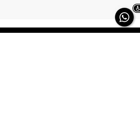
Chat on WhatsApp
TERMINAL X
HELP
משלוחים
אודות
החזרות/ החלפות
תקנון
ביטול עסקה
TERMINAL X GIFT
CARD
תשובות לכל השאלות
DREAM CARD
הטבות מולטיפאס
כרטיס אשראי
איפה ההזמנה שלי
DREAM CARD VIP
מבקר פנים – מקשיבון
DREAM GIFTCARD
יצירת קשר
הקרדיט שלי
הצהרת נגישות