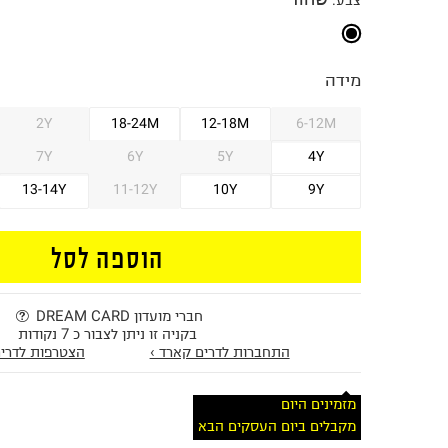
צבע
:
מידה
2Y
18-24M
12-18M
6-12M
7Y
6Y
5Y
4Y
13-14Y
11-12Y
10Y
9Y
הוספה לסל
חברי מועדון DREAM CARD
בקניה זו ניתן לצבור כ 7 נקודות
התחברות לדרים קארד ›
הצטרפות לדרים
מזמינים היום
מקבלים ביום העסקים הבא