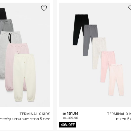
נא על גבי החבילה
רות באתר בלבד
 בלבד. לא ניתן
101.94 ₪
TERMINAL X KIDS
TERMINAL X 
169.90 ₪
ים
מארז 5 מכנסי פוטר טרנינג קלאסיים
40% OFF