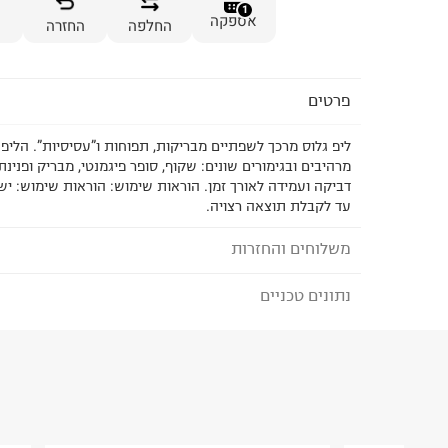
1
אספקה
החלפה
החזרה
פרטים
מרהיבים ובגימורים שונים: שקוף, סופר פיגמנטי, מבריק ופנינ
דביקה ועמידה לאורך זמן. הוראות שימוש: הוראות שימוש: י
עד לקבלת תוצאה רצויה.
משלוחים והחזרות
נתונים טכניים
לבחירת בשיטת המשלוח המתאימה לכם,
נא ללחוץ כאן
הזמנתם והתחרטתם?
ארץ ייצור
:
פולין
₪) לזמן מוגבל! חינם בהזמנות מעל 500 ₪.
לפרטים נא
היבואן
טרמינל איקס אונליין בע"מ
ניתן גם להחזיר את החבילה דרך דואר ישראל ללא תשל
בית פוקס-רח' החרמון