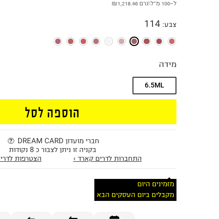
ל-100 מ"ל\גרם
₪1,218.46
114
צבע
:
מידה
6.5ML
הוספה לסל
חברי מועדון DREAM CARD
בקניה זו ניתן לצבור כ 8 נקודות
התחברות לדרים קארד ›
הצטרפות לדרים
מזמינים היום
מקבלים ביום העסקים הבא