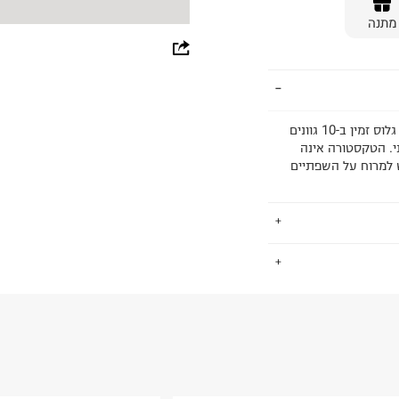
מתנה
whatsapp
facebook
pinterest
ליפ גלוס מרכך לשפתיים מבריקות, תפוחות ו”עסיסיות”. הליפ גלוס זמין ב-10 גוונים
תי. הטקסטורה אינה
copy link
ש למרוח על השפתיים
.
החזרות / החלפות בקליק עם שליח עד הבית ב-14.9 ₪ (במקום ב-19.9
 ללחוץ כאן
.
ום.
למידע נא ללחוץ