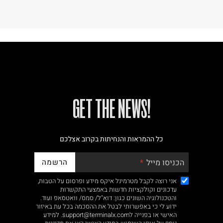
!GET THE NEWS
כל ההמראות והנחיתות בקרוב אצלכם
הרשמה
הכניסו מייל
אני רוצה לקבל מטרמינל איקס מידע ופרסום על הטבות,
עדכונים וקולקציות חדשות באמצעי התקשרות
והטכנולוגיה השונים כגון: דוא"ל/ סמס/ וואטסאפ ועוד.
ידוע לי כי באפשרותי לבטל את ההסכמה בכל עת באיזור
האישי או בפנייה לsupport@terminalx.com. למידע