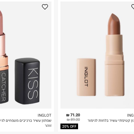
נא על גבי החבילה
רות באתר בלבד
 בלבד. לא ניתן
71.20 ₪
INGLOT
ING
89.00 ₪
ן קטיפתי עשיר בלחות לגימור
שפתון עשיר ברכיבים מטפחים לגימ
זוהר
20% OFF