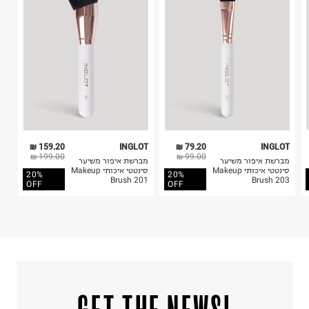
ח.פ. 515722536
4. לא ניתן להחזיר ויטמינים ותוספי תזונה.
5. יש להחזיר את כל הפריטים עם התוויות.
6. נעליים ניתן להחזיר רק בקופסתם המקורית בלבד.
159.20 ₪
INGLOT
79.20 ₪
INGLOT
199.00 ₪
99.00 ₪
מברשת איפור משיער
מברשת איפור משיער
סינטטי איכותי Makeup
סינטטי איכותי Makeup
20%
20%
Brush 201
Brush 203
OFF
OFF