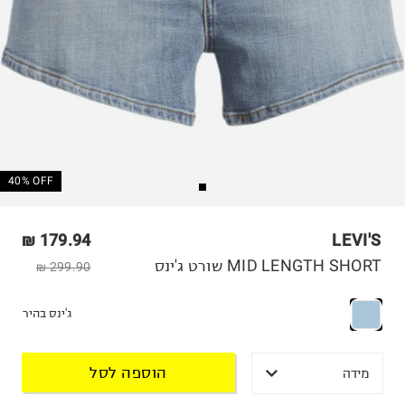
40% OFF
179.94 ₪
LEVI'S
MID LENGTH SHORT שורט ג'ינס
299.90 ₪
ג'ינס בהיר
הוספה לסל
מידה