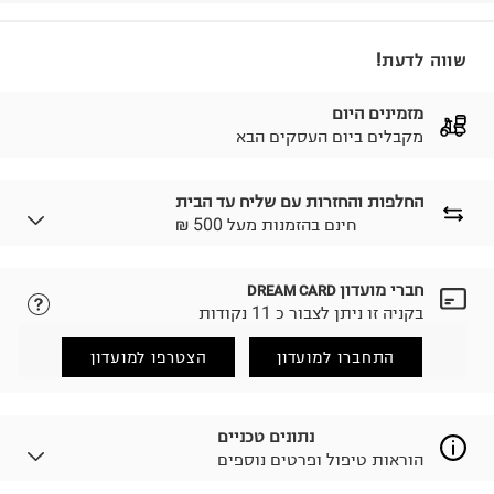
שווה לדעת!
מזמינים היום
מקבלים ביום העסקים הבא
החלפות והחזרות עם שליח עד הבית
₪ חינם בהזמנות מעל 500
חברי מועדון
DREAM CARD
לבחירת בשיטת המשלוח המתאימה לכם,
נא ללחוץ כאן.
בקניה זו ניתן לצבור כ 11 נקודות
הזמנתם והתחרטתם?
החזרות / החלפות בקליק עם שליח עד הבית ב-14.9 ₪
התחברו למועדון
הצטרפו למועדון
(במקום ב-19.9 ₪) לזמן מוגבל! חינם בהזמנות מעל 500 ₪.
לפרטים נא ללחוץ כאן
.
ניתן גם להחזיר את החבילה דרך דואר ישראל ללא תשלום.
נתונים טכניים
למידע נא ללחוץ כאן
.
הוראות טיפול ופרטים נוספים
לפני החזרת החבילה, חשוב להדביק את מדבקת הגוביינא על
גבי החבילה במקום בו הודבקה הכתובת שלכם.