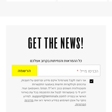
!GET THE NEWS
כל ההמראות והנחיתות בקרוב אצלכם
הכניסו מייל
הרשמה
אני רוצה לקבל מטרמינל איקס מידע ופרסום על הטבות,
עדכונים וקולקציות חדשות באמצעי התקשרות
והטכנולוגיה השונים כגון: דוא"ל/ סמס/ וואטסאפ ועוד.
ידוע לי כי באפשרותי לבטל את ההסכמה בכל עת באיזור
האישי או בפנייה לsupport@terminalx.com. למידע
נוסף על אופן השימוש במידע האישי ראו את
מדיניות
הפרטיות.