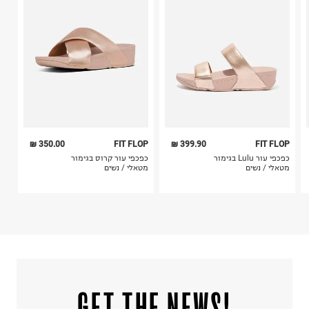
4. לא ניתן להחזיר ויטמינים ותוספי תזונה.
קריית שדה התעופה
5. יש להחזיר את כל הפריטים עם התוויות.
ח.פ. 515722536
6. נעליים ניתן להחזיר רק בקופסתם המקורית בלבד.
350.00 ₪
FIT FLOP
399.90 ₪
FIT FLOP
כפכפי עור Lulu בגימור
כפכפי עור קרוס בגימור
מטאלי / נשים
מטאלי / נשים
!GET THE NEWS