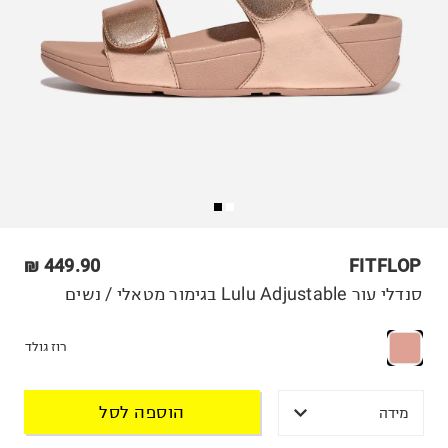
449.90 ₪
FITFLOP
סנדלי עור Lulu Adjustable בגימור מטאלי / נשים
רוז גולד
הוספה לסל
מידה