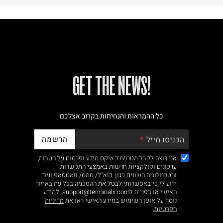
!GET THE NEWS
כל ההמראות והנחיתות בקרוב אצלכם
הרשמה
הכניסו מייל
אני רוצה לקבל מטרמינל איקס מידע ופרסום על הטבות,
עדכונים וקולקציות חדשות באמצעי התקשרות
והטכנולוגיה השונים כגון: דוא"ל/ סמס/ וואטסאפ ועוד.
ידוע לי כי באפשרותי לבטל את ההסכמה בכל עת באיזור
האישי או בפנייה לsupport@terminalx.com. למידע
נוסף על אופן השימוש במידע האישי ראו את
מדיניות
הפרטיות.