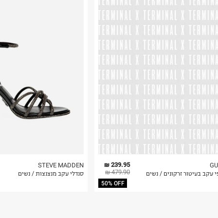
רות באתר בלבד
 בלבד. לא ניתן
239.95 ₪
STEVE MADDEN
GU
479.90 ₪
 עקב בעיטור זרקונים / נשים
סנדלי עקב מנצנצות / נשים
50% OFF