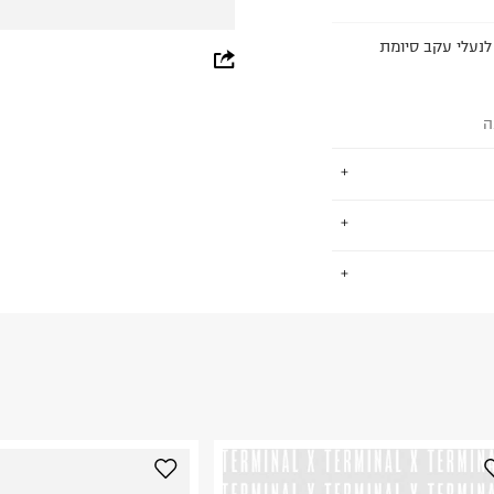
לנעלי עקב סיומת
whatsapp
facebook
ה
pinterest
copy link
לובלי של סגנון חיים.
.
שלמות של בגדי נשים,
קציית התיקים
העשירה של המותג. במשך השנים, התדמית של GUESS הוצגה
החזרות / החלפות בקליק עם שליח עד הבית ב-14.9 ₪ (במקום ב-19.9
תג לשם מוכר בכל
 ללחוץ כאן
.
ן השאר הדוגמנית
ום.
למידע נא ללחוץ
מית ועוד. מותג
-בו המובחרות,
נא על גבי החבילה