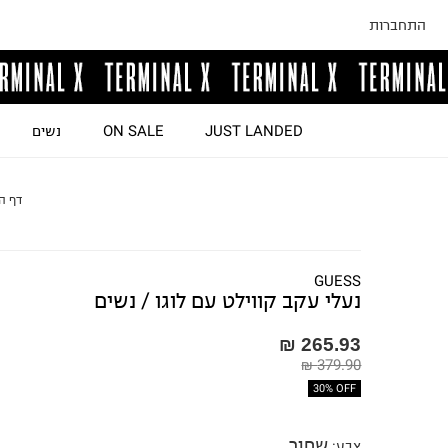
התחברות
JUST LANDED
ON SALE
נשים
דף ה
GUESS
נעלי עקב קווילט עם לוגו / נשים
265.93 ₪
379.90 ₪
30% OFF
שחור
צבע
: