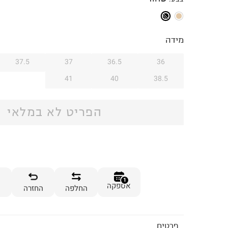
מידה
37.5
37
36.5
36
41
40
38.5
הפריט לא במלאי
1
אספקה
החלפה
החזרה
פרטים