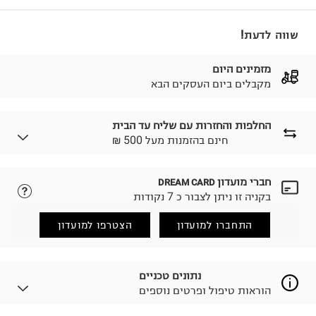
שווה לדעת!
מזמינים היום
מקבלים ביום העסקים הבא
החלפות והחזרות עם שליח עד הבית
₪ חינם בהזמנות מעל 500
חברי מועדון
DREAM CARD
לבחירת בשיטת המשלוח המתאימה לכם,
נא ללחוץ כאן.
בקניה זו ניתן לצבור כ 7 נקודות
הזמנתם והתחרטתם?
החזרות / החלפות בקליק עם שליח עד הבית ב-14.9 ₪
התחברו למועדון
הצטרפו למועדון
(במקום ב-19.9 ₪) לזמן מוגבל! חינם בהזמנות מעל 500 ₪.
לפרטים נא ללחוץ כאן
.
ניתן גם להחזיר את החבילה דרך דואר ישראל ללא תשלום.
נתונים טכניים
למידע נא ללחוץ כאן
.
הוראות טיפול ופרטים נוספים
לפני החזרת החבילה, חשוב להדביק את מדבקת הגוביינא על
גבי החבילה במקום בו הודבקה הכתובת שלכם.