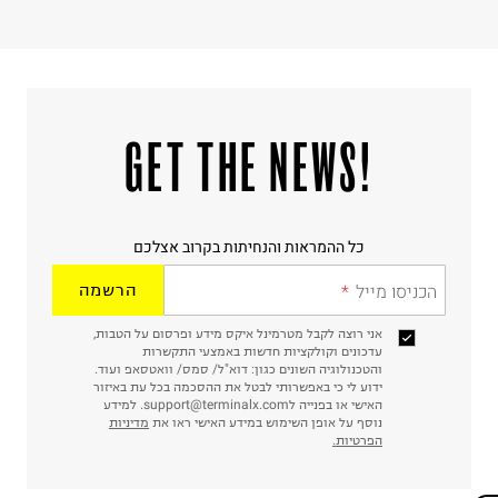
!GET THE NEWS
כל ההמראות והנחיתות בקרוב אצלכם
הכניסו מייל
הרשמה
אני רוצה לקבל מטרמינל איקס מידע ופרסום על הטבות,
עדכונים וקולקציות חדשות באמצעי התקשרות
והטכנולוגיה השונים כגון: דוא"ל/ סמס/ וואטסאפ ועוד.
ידוע לי כי באפשרותי לבטל את ההסכמה בכל עת באיזור
האישי או בפנייה לsupport@terminalx.com. למידע
נוסף על אופן השימוש במידע האישי ראו את
מדיניות
הפרטיות.