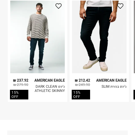
3. מוצרי טיפוח ניתן להחזיר סגורים באריזתם המקורית
בלבד. לא ניתן להחזיר לקים.
4. לא ניתן להחזיר ויטמינים ותוספי תזונה.
5. יש להחזיר את כל הפריטים עם התוויות.
כביסה עדינה במכונה עד-30°C
6. נעליים ניתן להחזיר רק בקופסתם המקורית בלבד.
לכבס צבעים כהים בנפרד
ללא חומרי הלבנה, ללא השריה
אין לשפשף במקום אחד
לייבש הפוך ובצל
אין לייבש במכונת ייבוש
אסור לגהץ
ניקוי יבש אסור
ללא סחיטה
237.92 ₪
AMERICAN EAGLE
212.42 ₪
AMERICAN EAGLE
היבואן
279.90 ₪
249.90 ₪
ג'ינס בגזרת SLIM
ג'ינס DARK CLEAN
טרמינל איקס אונליין בע"מ
ATHLETIC SKINNY
15%
15%
בית פוקס-רח' החרמון
OFF
OFF
קריית שדה התעופה
ח.פ. 515722536