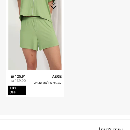
125.91 ₪
AERIE
139.90 ₪
מכנסי פיג'מה קצרים
10%
OFF
שווה לדעת!