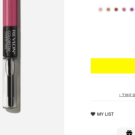
 קארד ›
MY LIST