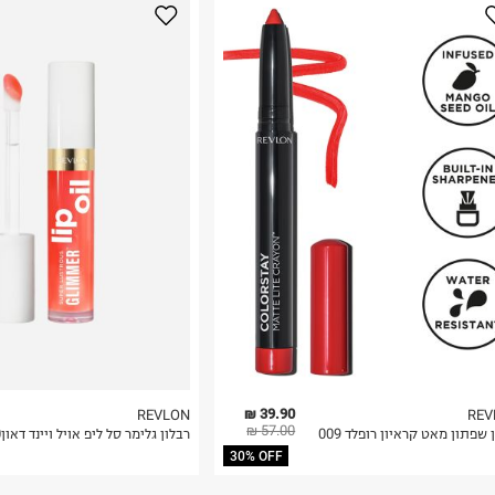
נא על גבי החבילה
רות באתר בלבד
 בלבד. לא ניתן
39.90 ₪
REVLON
REV
57.00 ₪
רבלון שפתון מאט קראיון רופלד 009
רבלון גלימר סל ליפ אויל ויינד דאון10
30% OFF