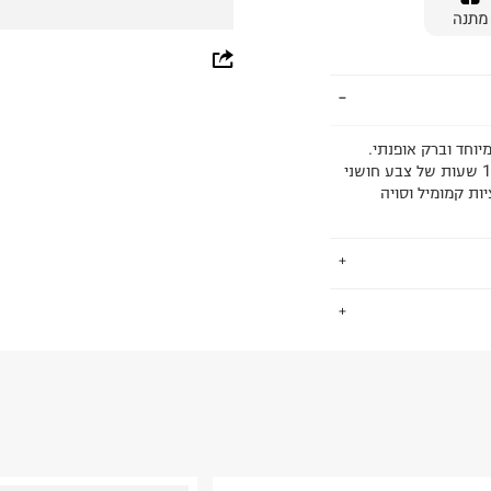
מתנה
whatsapp
facebook
pinterest
יוחד וברק אופנתי.
שפתון עמיד וליפ גלוס מבריק במוצר אחד! עמידות גבוהה ל-16 שעות של צבע חושני
copy link
ות קמומיל וסויה
.
החזרות / החלפות בקליק עם שליח עד הבית ב-14.9 ₪ (במקום ב-19.9
 ללחוץ כאן
.
ום.
למידע נא ללחוץ