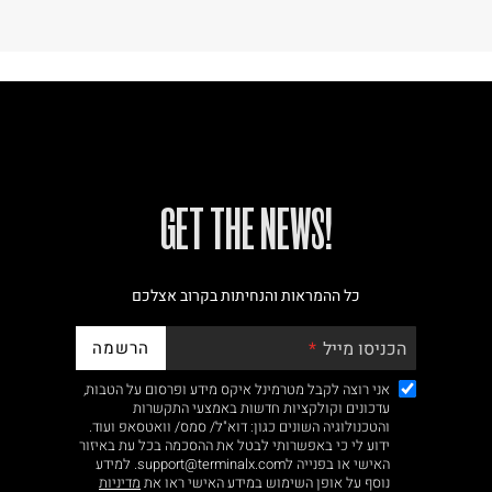
!GET THE NEWS
כל ההמראות והנחיתות בקרוב אצלכם
הרשמה
הכניסו מייל
אני רוצה לקבל מטרמינל איקס מידע ופרסום על הטבות,
עדכונים וקולקציות חדשות באמצעי התקשרות
והטכנולוגיה השונים כגון: דוא"ל/ סמס/ וואטסאפ ועוד.
ידוע לי כי באפשרותי לבטל את ההסכמה בכל עת באיזור
האישי או בפנייה לsupport@terminalx.com. למידע
נוסף על אופן השימוש במידע האישי ראו את
מדיניות