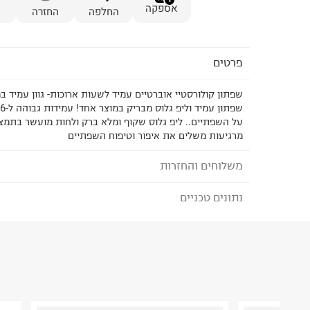
1
אספקה
החלפה
החזרה
פרטים
שפתון קולורסטיי אוברטיים עמיד לשעות ארוכות- גוון עמיד במ
על השפתיים.. ליפ גלוס שקוף ומלא ברק ולחות מועשר בתמצי
מרגיעות משלים את איפור וטיפוח השפתיים
משלוחים והחזרות
נתונים טכניים
לבחירת בשיטת המשלוח המתאימה לכם,
נא ללחוץ כאן
הזמנתם והתחרטתם?
הרכב בד/חומר
:
null
₪) לזמן מוגבל! חינם בהזמנות מעל 500 ₪.
לפרטים נא
ארץ ייצור
:
ארה"ב
ניתן גם להחזיר את החבילה דרך דואר ישראל ללא תשל
היבואן
כאן
.
טרמינל איקס אונליין בע"מ