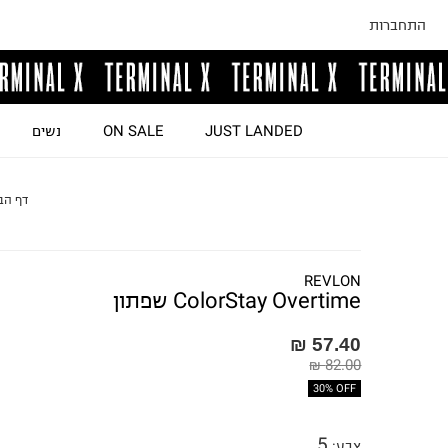
התחברות
JUST LANDED
ON SALE
נשים
דף הב
REVLON
ColorStay Overtime שפתון
57.40 ₪
82.00 ₪
30% OFF
5
צבע
: