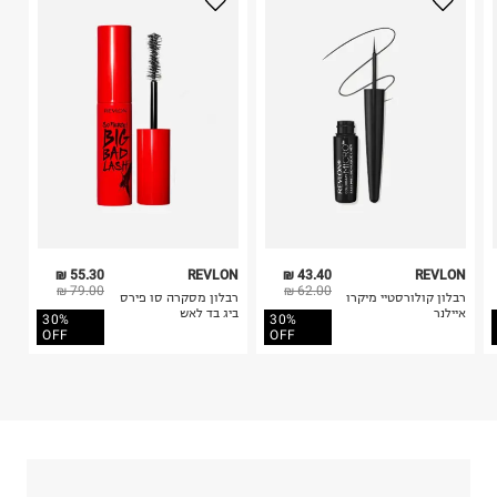
בית פוקס-רח' החרמון
בלבד. לא ניתן להחזיר לקים.
קריית שדה התעופה
4. לא ניתן להחזיר ויטמינים ותוספי תזונה.
ח.פ. 515722536
5. יש להחזיר את כל הפריטים עם התוויות.
6. נעליים ניתן להחזיר רק בקופסתם המקורית בלבד.
55.30 ₪
REVLON
43.40 ₪
REVLON
79.00 ₪
62.00 ₪
רבלון קולורסטיי מיקרו
רבלון מסקרה סו פירס
איילנר
ביג בד לאש
30%
30%
OFF
OFF