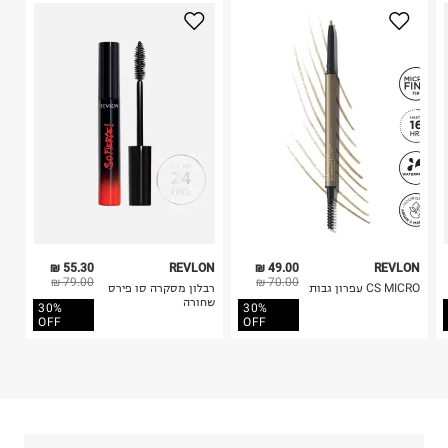
טרמינל איקס אונליין בע"מ
3. מוצרי טיפוח ניתן להחזיר סגורים באריזתם המקורית
בית פוקס-רח' החרמון
בלבד. לא ניתן להחזיר לקים.
קריית שדה התעופה
4. לא ניתן להחזיר ויטמינים ותוספי תזונה.
ח.פ. 515722536
5. יש להחזיר את כל הפריטים עם התוויות.
6. נעליים ניתן להחזיר רק בקופסתם המקורית בלבד.
55.30 ₪
REVLON
49.00 ₪
REVLON
79.00 ₪
70.00 ₪
CS MICRO עפרון גבות
רבלון מסקרה סו פירס
שחורה
30%
30%
OFF
OFF