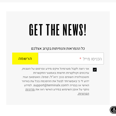
!GET THE NEWS
כל ההמראות והנחיתות בקרוב אצלכם
הכניסו מייל
הרשמה
אני רוצה לקבל מטרמינל איקס מידע ופרסום על הטבות,
עדכונים וקולקציות חדשות באמצעי התקשרות
והטכנולוגיה השונים כגון: דוא"ל/ סמס/ וואטסאפ ועוד.
ידוע לי כי באפשרותי לבטל את ההסכמה בכל עת באיזור
האישי או בפנייה לsupport@terminalx.com. למידע
נוסף על אופן השימוש במידע האישי ראו את
מדיניות
הפרטיות.