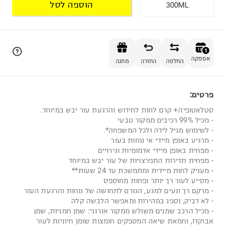
הוספה לסל
300ML
הוספה לסל
1
אספקה
החלפה
החזרה
מתנה
פרטים:
1
סטלאטופיה+ קרם לחות לחידוש והרגעת עור יבש במיוחד.
- מכיל 99% רכיבים ממקור טבעי
- לשימוש מגיל לידה ולכל המשפחה*.
- מרגיע באופן מיידי אי נוחות בעור
- מפחית באופן מיידי אדמומיות וגירויים
- מפחית תדירות התפרצויות של עור יבש במיוחד
- מעניק לחות מיידית ומתמשכת עד 24 שעות**
- מסייע לעור רך יותר ופחות מחוספס
- מרקם רך ונעים למגע, הגורם לתחושה של נוחות והרגעת העור
- לא דביק, נספג במהירות ומאפשר הלבשה קלה
- מכיל הרכב שמנים משולש ממקור אורגני: שמן חמניות, שמן
אבוקדו, וחמאת שיאה המספקים חומצות שומן חיוניות לעור