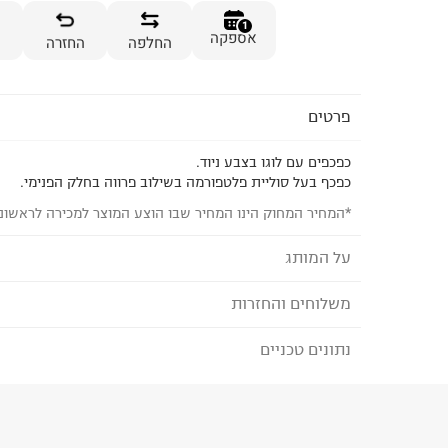
1
אספקה
החלפה
החזרה
פרטים
כפכפים עם לוגו בצבע ניוד.
כפכף בעל סוליית פלטפורמה בשילוב פרווה בחלק הפנימי.
*המחיר המחוק הינו המחיר שבו הוצע המוצר למכירה לראשונ
על המותג
משלוחים והחזרות
PUMA - פומה
החל משנות הארבעים של המאה ה
נתונים טכניים
לבחירת בשיטת המשלוח המתאימה לכם,
נא ללחוץ כאן
קלאסיים ועל זמניים למלתחת בגדי הסטריט והספורט ש
הזמנתם והתחרטתם?
להפתיע עם בגדים ונעליים טרנדיים ברוח הזמן לגברים,
הרכב בד/חומר
:
100% leather
₪) לזמן מוגבל! חינם בהזמנות מעל 500 ₪.
לפרטים נא
ארץ ייצור
:
סין