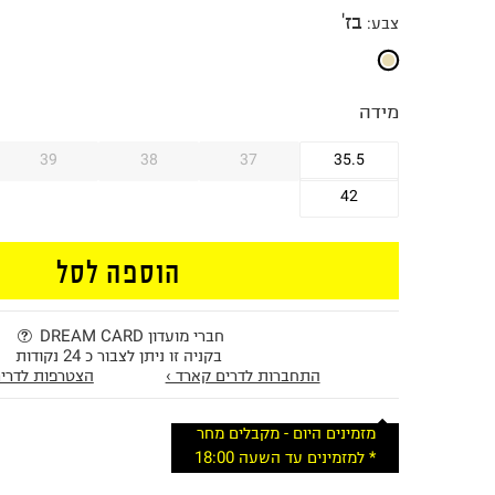
בז'
צבע
:
מידה
39
38
37
35.5
42
הוספה לסל
חברי מועדון DREAM CARD
בקניה זו ניתן לצבור כ 24 נקודות
התחברות לדרים קארד ›
הצטרפות לדרים
מזמינים היום - מקבלים מחר
* למזמינים עד השעה 18:00