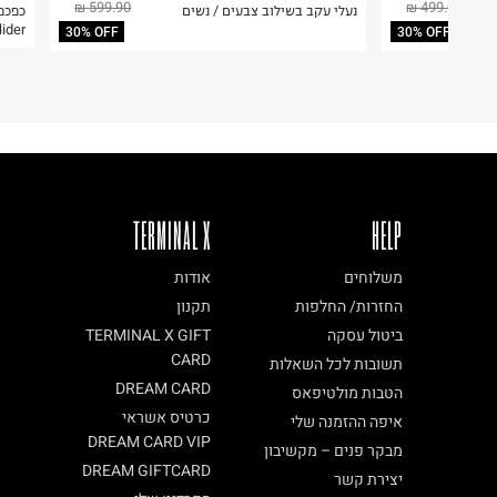
599.90 ₪
499.90 ₪
נעלי עקב בשילוב צבעים / נשים
ח.פ. 511199291
Slider
30% OFF
30% OFF
TERMINAL X
HELP
משלוחים
אודות
החזרות/ החלפות
תקנון
ביטול עסקה
TERMINAL X GIFT
CARD
תשובות לכל השאלות
DREAM CARD
הטבות מולטיפאס
כרטיס אשראי
איפה ההזמנה שלי
DREAM CARD VIP
מבקר פנים – מקשיבון
DREAM GIFTCARD
יצירת קשר