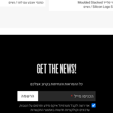
כפכפי סלייד Moulded Stacked
כפכפי אצבע עם לוגו / נשים
Silicon Logo  / נשים
!GET THE NEWS
כל ההמראות והנחיתות בקרוב אצלכם
הרשמה
הכניסו מייל
אני רוצה לקבל מטרמינל איקס מידע ופרסום על הטבות,
עדכונים וקולקציות חדשות באמצעי התקשרות