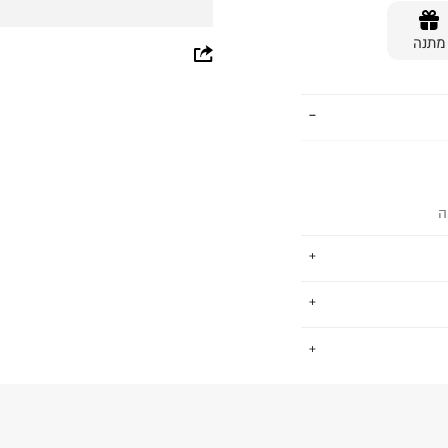
מתנה
whatsapp
facebook
pinterest
copy link
ה
-20 המותג לא מפסיק להציע פריטים
.
לנו, אך גם יודע
 נשים וילדים.
החזרות / החלפות בקליק עם שליח עד הבית ב-14.9 ₪ (במקום ב-19.9
 ללחוץ כאן
.