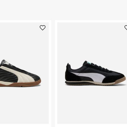
 ללחוץ כאן
.
ום.
למידע נא ללחוץ
נא על גבי החבילה
רות באתר בלבד
 בלבד. לא ניתן