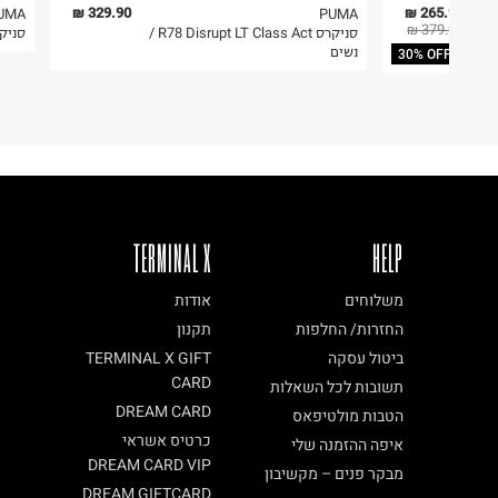
בית פוקס-רח' החרמון
6. נעליים ניתן להחזיר רק בקופסתם המקורית בלבד.
329.90 ₪
265.93 ₪
UMA
PUMA
379.90 ₪
סניקרס R78 Disrupt LT Class Act /
סניקרס rojet Nylon
קריית שדה התעופה
נשים
30% OFF
ח.פ. 515722536
TERMINAL X
HELP
משלוחים
אודות
החזרות/ החלפות
תקנון
ביטול עסקה
TERMINAL X GIFT
CARD
תשובות לכל השאלות
DREAM CARD
הטבות מולטיפאס
כרטיס אשראי
איפה ההזמנה שלי
DREAM CARD VIP
מבקר פנים – מקשיבון
DREAM GIFTCARD