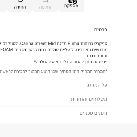
2
אספקה
החלפה
החזרה
פרטים
סניקרס גבוהות Puma מדגם id
נוחות ורכות.
פריט זה ניתן להחזרה בלבד ולא להחלפה*
*המחיר המחוק הינו המחיר שבו הוצע המוצר למכירה לראשונ
על המותג
משלוחים והחזרות
PUMA - פומה
החל משנות הארבעים של המאה ה
נתונים טכניים
לבחירת בשיטת המשלוח המתאימה לכם,
נא ללחוץ כאן
קלאסיים ועל זמניים למלתחת בגדי הסטריט והספורט ש
הזמנתם והתחרטתם?
להפתיע עם בגדים ונעליים טרנדיים ברוח הזמן לגברים,
הרכב בד/חומר
:
52.67% עור, 47.33% סינתטי