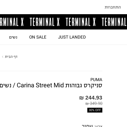
התחברות
JUST LANDED
ON SALE
נשים
דף הבית
1
PUMA
סניקרס גבוהות Carina Street Mid / נשים
244.93 ₪
349.90 ₪
30% OFF
שחור
צבע
: