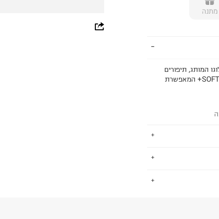
מתנה
whatsapp
facebook
pinterest
Carina Street M. לסניקרס לוגו המותג, תיפורים
מודגשים וחירורים. לנעליים סולייה רחבה בטכנולוגיית SOFTFOAM+ המאפשרת
copy link
ה
-20 המותג לא מפסיק להציע פריטים
.
לנו, אך גם יודע
 נשים וילדים.
החזרות / החלפות בקליק עם שליח עד הבית ב-14.9 ₪ (במקום ב-19.9